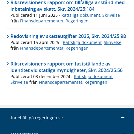
Riksrevisionens rapport om tillfälliga anstånd med
inbetalning av skatt, Skr. 2024/25:184
Publicerad
11 juni 2025
·
Rättsliga dokument
,
Skrivelse
från
Finansdepartementet
,
Regeringen
Redovisning av skatteutgifter 2025, Skr. 2024/25:98
Publicerad
15 april 2025
·
Rättsliga dokument
,
Skrivelse
från
Finansdepartementet
,
Regeringen
Riksrevisionens rapport om fastställande av
identitet vid statliga myndigheter, Skr. 2024/25:56
Publicerad
03 december 2024
·
Rättsliga dokument
,
Skrivelse
från
Finansdepartementet
,
Regeringen
Innehåll på regeringen.se