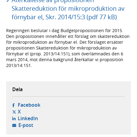
Skattereduktion för mikroproduktion av
förnybar el, Skr. 2014/15:3 (pdf 77 kB)
Regeringen beslutar i dag Budgetpropositionen för 2015.
Den propositionen innehåller ett förslag om skattereduktion
för mikroproduktion av förnybar el. Det förslaget ersätter
propositionen Skattereduktion för mikroproduktion av
förnybar el (prop. 2013/14:151), som överlämnades den 6
mars 2014, mot denna bakgrund återkallar vi proposition
2013/14:151.
Dela
- öppnas i ny flik, extern webbplats,
Facebook
- öppnas i ny flik, extern webbplats,
X
- öppnas i ny flik, extern webbplats,
LinkedIn
- öppnar din e-postklient,
E-post