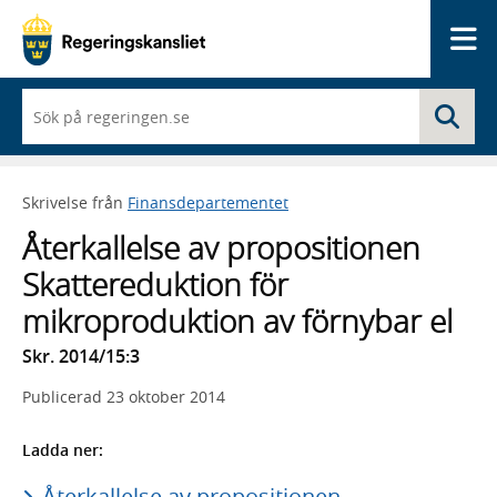
Me
När
Sö
du
börjar
skriva
så
Skrivelse från
Finansdepartementet
framträder
en
Återkallelse av propositionen
lista
med
Skattereduktion för
sökförslag
mikroproduktion av förnybar el
Skr. 2014/15:3
Publicerad
23 oktober 2014
Ladda ner:
Återkallelse av propositionen