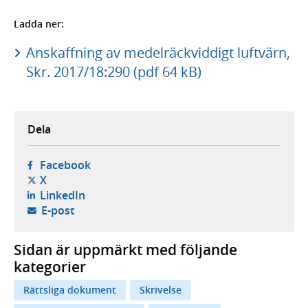
Ladda ner:
Anskaffning av medelräckviddigt luftvärn,
Skr. 2017/18:290 (pdf 64 kB)
Dela
- öppnas i ny flik, extern webbplats,
Facebook
- öppnas i ny flik, extern webbplats,
X
- öppnas i ny flik, extern webbplats,
LinkedIn
- öppnar din e-postklient,
E-post
Sidan är uppmärkt med följande
kategorier
Rättsliga dokument
Skrivelse