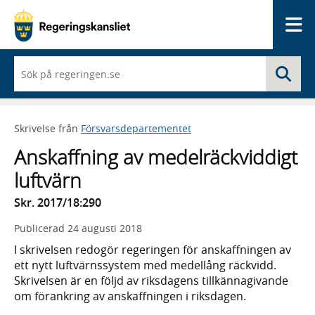
Me
När
Sö
du
börjar
skriva
så
Skrivelse från
Försvarsdepartementet
framträder
en
Anskaffning av medelräckviddigt
lista
med
luftvärn
sökförslag
Skr. 2017/18:290
Publicerad
24 augusti 2018
I skrivelsen redogör regeringen för anskaffningen av
ett nytt luftvärnssystem med medellång räckvidd.
Skrivelsen är en följd av riksdagens tillkännagivande
om förankring av anskaffningen i riksdagen.