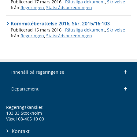
Publicerad
17 mars 2016
·
Rättsliga dokument
,
Skrivelse
från
Regeringen
,
Statsrådsberedningen
Kommittéberättelse 2016, Skr. 2015/16:103
Publicerad
15 mars 2016
·
Rättsliga dokument
,
Skrivelse
från
Regeringen
,
Statsrådsberedningen
Innehåll på regeringen.se
Departement
Regeringskansliet
103 33 Stockholm
Växel 08-405 10 00
Kontakt