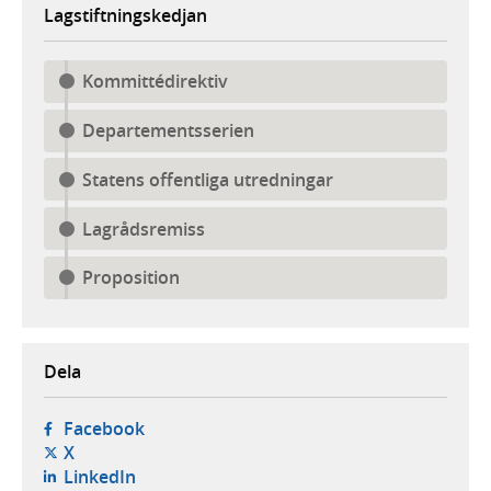
Lagstiftningskedjan
Kommittédirektiv
Departementsserien
Statens offentliga utredningar
Lagrådsremiss
Proposition
Dela
- öppnas i ny flik, extern webbplats,
Facebook
- öppnas i ny flik, extern webbplats,
X
- öppnas i ny flik, extern webbplats,
LinkedIn