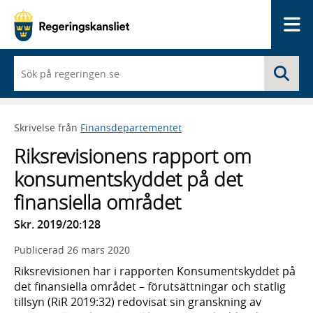
Me
När
Sö
du
börjar
skriva
så
Skrivelse från
Finansdepartementet
framträder
en
Riksrevisionens rapport om
lista
med
konsumentskyddet på det
sökförslag
finansiella området
Skr. 2019/20:128
Publicerad
26 mars 2020
Riksrevisionen har i rapporten Konsumentskyddet på
det finansiella området – förutsättningar och statlig
tillsyn (RiR 2019:32) redovisat sin granskning av