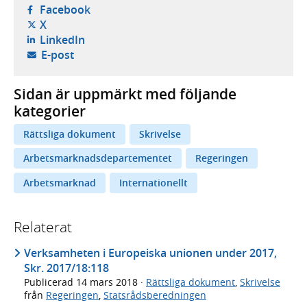
- öppnas i ny flik, extern webbplats,
Facebook
- öppnas i ny flik, extern webbplats,
X
- öppnas i ny flik, extern webbplats,
LinkedIn
- öppnar din e-postklient,
E-post
Sidan är uppmärkt med följande
kategorier
Rättsliga dokument
Skrivelse
Arbetsmarknadsdepartementet
Regeringen
Arbetsmarknad
Internationellt
Relaterat
Verksamheten i Europeiska unionen under 2017,
Skr. 2017/18:118
Publicerad
14 mars 2018
·
Rättsliga dokument
,
Skrivelse
från
Regeringen
,
Statsrådsberedningen