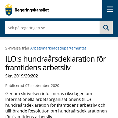
Me
När
Sö
du
börjar
skriva
så
Skrivelse från
Arbetsmarknadsdepartementet
framträder
en
ILO:s hundraårsdeklaration för
lista
med
framtidens arbetsliv
sökförslag
Skr. 2019/20:202
Publicerad
07 september 2020
Genom skrivelsen informeras riksdagen om
Internationella arbetsorganisationens (ILO)
hundraårsdeklaration för framtidens arbetsliv och
tillhörande Resolution om hundraårsdeklarationen
för framtidens arbetsliv.