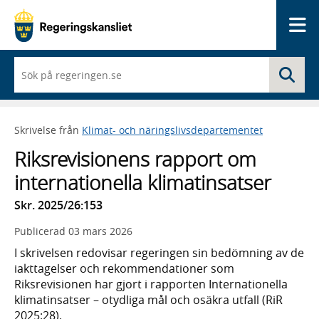
Me
När
Sö
du
börjar
skriva
så
Skrivelse från
Klimat- och näringslivsdepartementet
framträder
en
Riksrevisionens rapport om
lista
med
internationella klimatinsatser
sökförslag
Skr. 2025/26:153
Publicerad
03 mars 2026
I skrivelsen redovisar regeringen sin bedömning av de
iakttagelser och rekommendationer som
Riksrevisionen har gjort i rapporten Internationella
klimatinsatser – otydliga mål och osäkra utfall (RiR
2025:28).