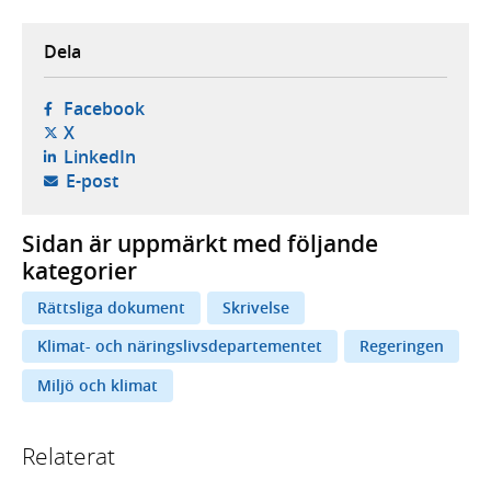
Dela
- öppnas i ny flik, extern webbplats,
Facebook
- öppnas i ny flik, extern webbplats,
X
- öppnas i ny flik, extern webbplats,
LinkedIn
- öppnar din e-postklient,
E-post
Sidan är uppmärkt med följande
kategorier
Rättsliga dokument
Skrivelse
Klimat- och näringslivsdepartementet
Regeringen
Miljö och klimat
Relaterat