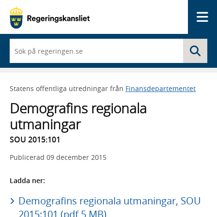
Me
När
Sö
du
börjar
skriva
så
Statens offentliga utredningar från
Finansdepartementet
framträder
en
Demografins regionala
lista
med
utmaningar
sökförslag
SOU 2015:101
Publicerad
09 december 2015
Ladda ner:
Demografins regionala utmaningar, SOU
2015:101 (pdf 5 MB)