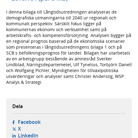
I denna bilaga till Långtidsutredningen analyseras de
demografiska utmaningarna till 2040 ur regionalt och
kommunalt perspektiv. Särskilt fokus ligger på
kommunernas ekonomi och verksamhet samt på
arbetskrafts- och kompetensförsörjning. Analysen bygger på
en regional prognos baserad på de ekonomiska scenarier
som presenteras i långtidsutredningens bilaga 1 och på
SCB:s befolkningsprognos för landet. Bilagan har utarbetats
av en arbetsgrupp bestående av ämnesråd Sverker
Lindblad, Näringsdepartemetet, Ulf Tynelius, Torbjörn Danell
och Wolfgang Pichler, Myndigheten för tillväxtpolitiska
utvärderingar och analyser samt Christer Anderstig, WSP
Analys & Strategi.
Dela
- öppnas i ny flik, extern webbplats,
Facebook
- öppnas i ny flik, extern webbplats,
X
- öppnas i ny flik, extern webbplats,
LinkedIn