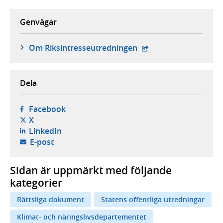
Genvägar
- extern webbplats,
Om Riksintresseutredningen
Dela
- öppnas i ny flik, extern webbplats,
Facebook
- öppnas i ny flik, extern webbplats,
X
- öppnas i ny flik, extern webbplats,
LinkedIn
- öppnar din e-postklient,
E-post
Sidan är uppmärkt med följande
kategorier
Rättsliga dokument
Statens offentliga utredningar
Klimat- och näringslivsdepartementet