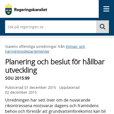
Me
När
Sö
du
börjar
skriva
så
Statens offentliga utredningar från
Klimat- och
framträder
näringslivsdepartementet
en
lista
Planering och beslut för hållbar
med
sökförslag
utveckling
SOU 2015:99
Publicerad
01 december 2015
Uppdaterad
02 december 2015
Utredningen har sett över om de nuvarande
riksintressena motsvarar dagens och framtidens
behov och föreslår att grundvattenförekomst kan bli