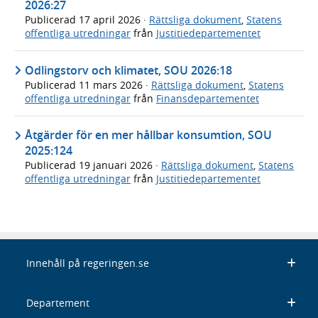
2026:27
Publicerad
17 april 2026
·
Rättsliga dokument
,
Statens
offentliga utredningar
från
Justitiedepartementet
Odlingstorv och klimatet, SOU 2026:18
Publicerad
11 mars 2026
·
Rättsliga dokument
,
Statens
offentliga utredningar
från
Finansdepartementet
Åtgärder för en mer hållbar konsumtion, SOU
2025:124
Publicerad
19 januari 2026
·
Rättsliga dokument
,
Statens
offentliga utredningar
från
Justitiedepartementet
Innehåll på regeringen.se
Departement