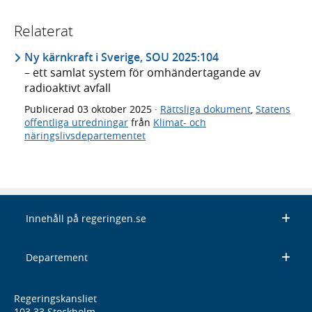
Relaterat
Ny kärnkraft i Sverige, SOU 2025:104
– ett samlat system för omhändertagande av
radioaktivt avfall
Publicerad
03 oktober 2025
·
Rättsliga dokument
,
Statens
offentliga utredningar
från
Klimat- och
näringslivsdepartementet
Innehåll på regeringen.se
Departement
Regeringskansliet
103 33 Stockholm