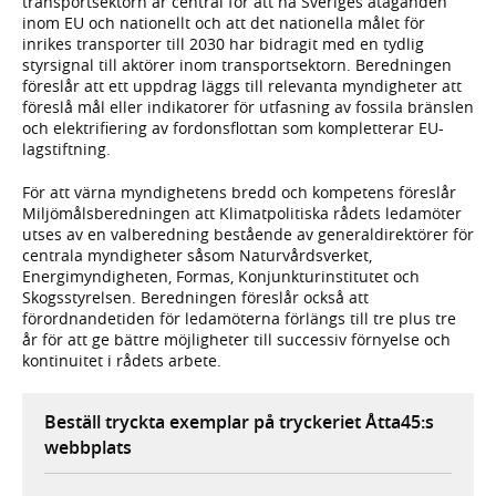
transportsektorn är central för att nå Sveriges åtaganden
inom EU och nationellt och att det nationella målet för
inrikes transporter till 2030 har bidragit med en tydlig
styrsignal till aktörer inom transportsektorn. Beredningen
föreslår att ett uppdrag läggs till relevanta myndigheter att
föreslå mål eller indikatorer för utfasning av fossila bränslen
och elektrifiering av fordonsflottan som kompletterar EU-
lagstiftning.
För att värna myndighetens bredd och kompetens föreslår
Miljömålsberedningen att Klimatpolitiska rådets ledamöter
utses av en valberedning bestående av generaldirektörer för
centrala myndigheter såsom Naturvårdsverket,
Energimyndigheten, Formas, Konjunkturinstitutet och
Skogsstyrelsen. Beredningen föreslår också att
förordnandetiden för ledamöterna förlängs till tre plus tre
år för att ge bättre möjligheter till successiv förnyelse och
kontinuitet i rådets arbete.
Beställ tryckta exemplar på tryckeriet Åtta45:s
webbplats