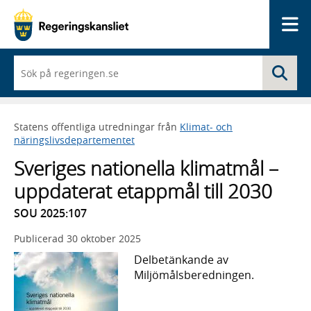
Me
När
Sö
du
börjar
skriva
så
Statens offentliga utredningar från
Klimat- och
framträder
näringslivsdepartementet
en
lista
Sveriges nationella klimatmål –
med
sökförslag
uppdaterat etappmål till 2030
SOU 2025:107
Publicerad
30 oktober 2025
Delbetänkande av
Miljömålsberedningen.