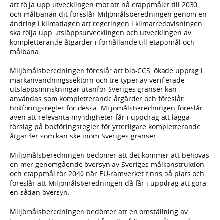
att följa upp utvecklingen mot att nå etappmålet till 2030
och målbanan dit föreslår Miljömålsberedningen genom en
ändring i klimatlagen att regeringen i klimatredovisningen
ska följa upp utsläppsutvecklingen och utvecklingen av
kompletterande åtgärder i förhållande till etappmål och
målbana.
Miljömålsberedningen föreslår att bio-CCS, ökade upptag i
markanvändningssektorn och tre typer av verifierade
utsläppsminskningar utanför Sveriges gränser kan
användas som kompletterande åtgärder och föreslår
bokföringsregler för dessa. Miljömålsberedningen föreslår
även att relevanta myndigheter får i uppdrag att lägga
förslag på bokföringsregler för ytterligare kompletterande
åtgärder som kan ske inom Sveriges gränser.
Miljömålsberedningen bedömer att det kommer att behövas
en mer genomgående översyn av Sveriges målkonstruktion
och etappmål för 2040 när EU-ramverket finns på plats och
föreslår att Miljömålsberedningen då får i uppdrag att göra
en sådan översyn.
Miljömålsberedningen bedömer att en omställning av