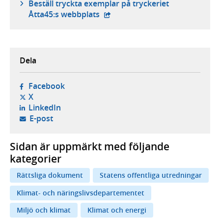
Beställ tryckta exemplar på tryckeriet
- extern webbplats,
Åtta45:s webbplats
Dela
- öppnas i ny flik, extern webbplats,
Facebook
- öppnas i ny flik, extern webbplats,
X
- öppnas i ny flik, extern webbplats,
LinkedIn
- öppnar din e-postklient,
E-post
Sidan är uppmärkt med följande
kategorier
Rättsliga dokument
Statens offentliga utredningar
Klimat- och näringslivsdepartementet
Miljö och klimat
Klimat och energi