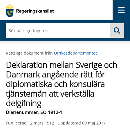
Me
När
Sö
du
börjar
skriva
så
Rättsliga dokument från
Utrikesdepartementet
framträder
en
Deklaration mellan Sverige och
lista
med
Danmark angående rätt för
sökförslag
diplomatiska och konsulära
tjänstemän att verkställa
delgifning
Diarienummer: SÖ 1912-1
Publicerad
12 mars 1912
Uppdaterad
09 maj 2017