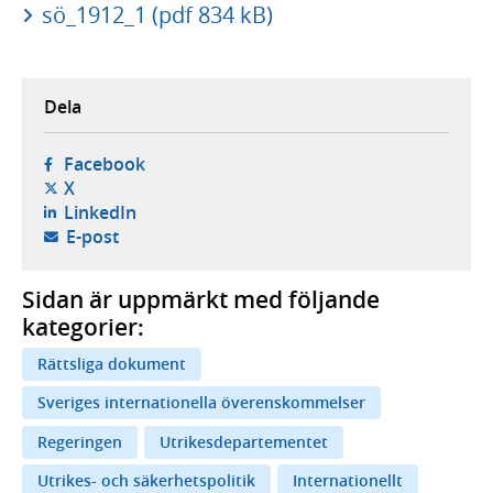
sö_1912_1 (pdf 834 kB)
Dela
- öppnas i ny flik, extern webbplats,
Facebook
- öppnas i ny flik, extern webbplats,
X
- öppnas i ny flik, extern webbplats,
LinkedIn
- öppnar din e-postklient,
E-post
Sidan är uppmärkt med följande
kategorier:
Rättsliga dokument
Sveriges internationella överenskommelser
Regeringen
Utrikesdepartementet
Utrikes- och säkerhetspolitik
Internationellt