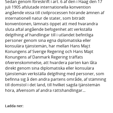
Sedan genom föreskrift i art. 6 af den i Haag den 17
juli 1905 afslutade internationella konvention
angående vissa till civilprocessen hörande ämnen af
internationell natur de stater, som biträdt
konventionen, lämnats öppet att med hvarandra
sluta aftal angående befogenhet att verkställa
delgifning af handlingar till i utlandet befintliga
personer genom sina egna diplomatiska eller
konsulära tjänstemän, har mellan Hans Maj:t
Konungens af Sverige Regering och Hans Majit
Konungens af Danmark Regering träffats
öfverenskommelse, att hvardera parten kan låta
direkt genom sina diplomatiska eller konsulära
tjänstemän verkställa delgifning med personer, som
befinna sig å den andra partens område, af stämning
till domstol i det land, till hvilket sagda tjänstemän
höra, äfvensom af andra rättshandlingar...
Ladda ner: