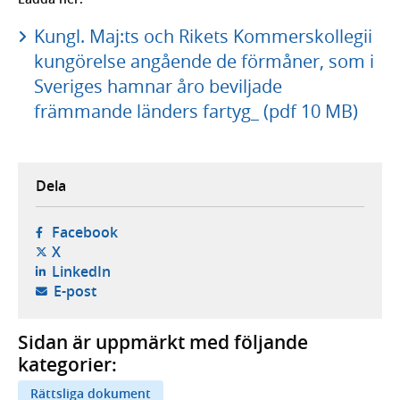
Kungl. Maj:ts och Rikets Kommerskollegii
kungörelse angående de förmåner, som i
Sveriges hamnar åro beviljade
främmande länders fartyg_ (pdf 10 MB)
Dela
- öppnas i ny flik, extern webbplats,
Facebook
- öppnas i ny flik, extern webbplats,
X
- öppnas i ny flik, extern webbplats,
LinkedIn
- öppnar din e-postklient,
E-post
Sidan är uppmärkt med följande
kategorier:
Rättsliga dokument