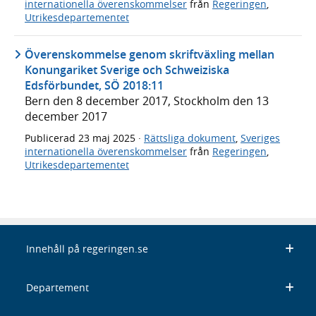
internationella överenskommelser
från
Regeringen
,
Utrikesdepartementet
Överenskommelse genom skriftväxling mellan
Konungariket Sverige och Schweiziska
Edsförbundet, SÖ 2018:11
Bern den 8 december 2017, Stockholm den 13
december 2017
Publicerad
23 maj 2025
·
Rättsliga dokument
,
Sveriges
internationella överenskommelser
från
Regeringen
,
Utrikesdepartementet
Innehåll på regeringen.se
Departement