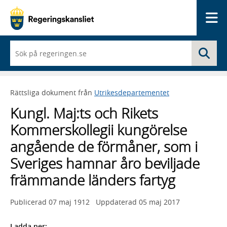
Me
När
Sö
du
börjar
skriva
så
Rättsliga dokument från
Utrikesdepartementet
framträder
en
Kungl. Maj:ts och Rikets
lista
med
Kommerskollegii kungörelse
sökförslag
angående de förmåner, som i
Sveriges hamnar åro beviljade
främmande länders fartyg
Publicerad
07 maj 1912
Uppdaterad
05 maj 2017
Ladda ner: