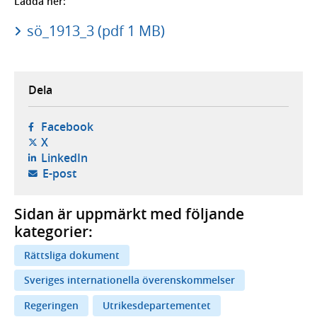
Ladda ner:
sö_1913_3 (pdf 1 MB)
Dela
- öppnas i ny flik, extern webbplats,
Facebook
- öppnas i ny flik, extern webbplats,
X
- öppnas i ny flik, extern webbplats,
LinkedIn
- öppnar din e-postklient,
E-post
Sidan är uppmärkt med följande
kategorier:
Rättsliga dokument
Sveriges internationella överenskommelser
Regeringen
Utrikesdepartementet