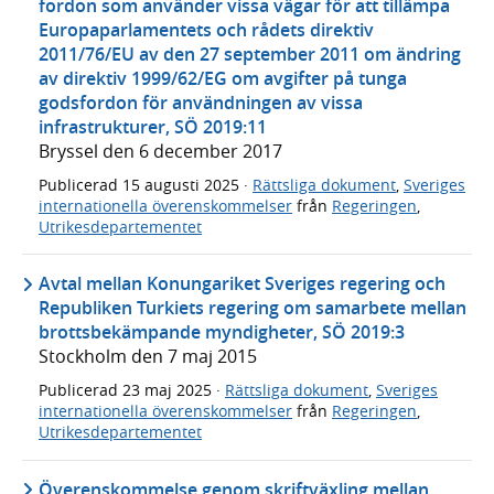
fordon som använder vissa vägar för att tillämpa
Europaparlamentets och rådets direktiv
2011/76/EU av den 27 september 2011 om ändring
av direktiv 1999/62/EG om avgifter på tunga
godsfordon för användningen av vissa
infrastrukturer, SÖ 2019:11
Bryssel den 6 december 2017
Publicerad
15 augusti 2025
·
Rättsliga dokument
,
Sveriges
internationella överenskommelser
från
Regeringen
,
Utrikesdepartementet
Avtal mellan Konungariket Sveriges regering och
Republiken Turkiets regering om samarbete mellan
brottsbekämpande myndigheter, SÖ 2019:3
Stockholm den 7 maj 2015
Publicerad
23 maj 2025
·
Rättsliga dokument
,
Sveriges
internationella överenskommelser
från
Regeringen
,
Utrikesdepartementet
Överenskommelse genom skriftväxling mellan