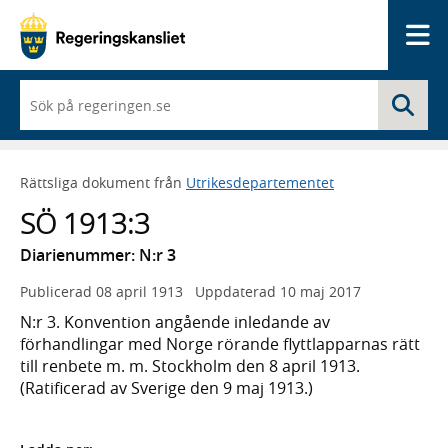
Me
När
Sö
du
börjar
skriva
så
Rättsliga dokument från
Utrikesdepartementet
framträder
en
SÖ 1913:3
lista
med
Diarienummer: N:r 3
sökförslag
Publicerad
08 april 1913
Uppdaterad
10 maj 2017
N:r 3. Konvention angående inledande av
förhandlingar med Norge rörande flyttlapparnas rätt
till renbete m. m. Stockholm den 8 april 1913.
(Ratificerad av Sverige den 9 maj 1913.)