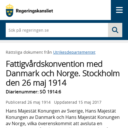
Me
När
Sö
du
börjar
skriva
så
Rättsliga dokument från
Utrikesdepartementet
framträder
en
Fattigvårdskonvention med
lista
med
Danmark och Norge. Stockholm
sökförslag
den 26 maj 1914
Diarienummer: SÖ 1914:6
Publicerad
26 maj 1914
Uppdaterad
15 maj 2017
Hans Majestät Konungen av Sverige, Hans Majestät
Konungen av Danmark och Hans Majestät Konungen
av Norge, vilka överenskommit att avsluta en