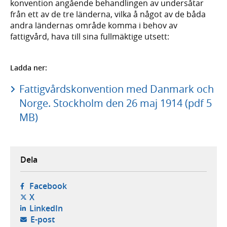
konvention angående behandlingen av undersåtar
från ett av de tre länderna, vilka å något av de båda
andra ländernas område komma i behov av
fattigvård, hava till sina fullmäktige utsett:
Ladda ner:
Fattigvårdskonvention med Danmark och
Norge. Stockholm den 26 maj 1914 (pdf 5
MB)
Dela
- öppnas i ny flik, extern webbplats,
Facebook
- öppnas i ny flik, extern webbplats,
X
- öppnas i ny flik, extern webbplats,
LinkedIn
- öppnar din e-postklient,
E-post