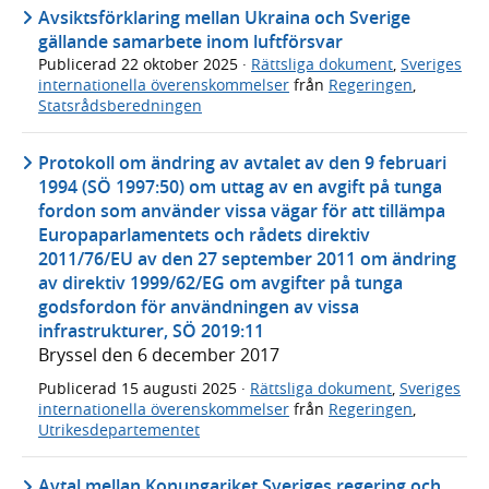
Avsiktsförklaring mellan Ukraina och Sverige
gällande samarbete inom luftförsvar
Publicerad
22 oktober 2025
·
Rättsliga dokument
,
Sveriges
internationella överenskommelser
från
Regeringen
,
Statsrådsberedningen
Protokoll om ändring av avtalet av den 9 februari
1994 (SÖ 1997:50) om uttag av en avgift på tunga
fordon som använder vissa vägar för att tillämpa
Europaparlamentets och rådets direktiv
2011/76/EU av den 27 september 2011 om ändring
av direktiv 1999/62/EG om avgifter på tunga
godsfordon för användningen av vissa
infrastrukturer, SÖ 2019:11
Bryssel den 6 december 2017
Publicerad
15 augusti 2025
·
Rättsliga dokument
,
Sveriges
internationella överenskommelser
från
Regeringen
,
Utrikesdepartementet
Avtal mellan Konungariket Sveriges regering och