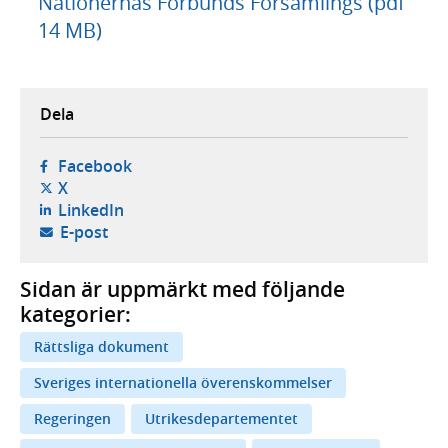
Nationernas Förbunds Församlings (pdf
14 MB)
Dela
- öppnas i ny flik, extern webbplats,
Facebook
- öppnas i ny flik, extern webbplats,
X
- öppnas i ny flik, extern webbplats,
LinkedIn
- öppnar din e-postklient,
E-post
Sidan är uppmärkt med följande
kategorier:
Rättsliga dokument
Sveriges internationella överenskommelser
Regeringen
Utrikesdepartementet