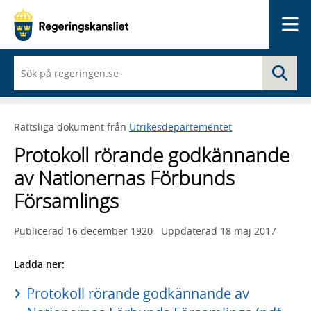
Me
När
Sö
du
börjar
skriva
så
Rättsliga dokument från
Utrikesdepartementet
framträder
en
Protokoll rörande godkännande
lista
med
av Nationernas Förbunds
sökförslag
Församlings
Publicerad
16 december 1920
Uppdaterad
18 maj 2017
Ladda ner:
Protokoll rörande godkännande av