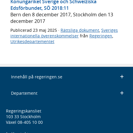
Konungariket Sverige och Schweiziska
Edsförbundet, SÖ 2018:11
Bern den 8 december 2017, Stockholm den 13
december 2017
Publicerad
23 maj 2025
·
Rättsliga dokument
,
Sveriges
internationella överenskommelser
från
Regeringen
,
Utrikesdepartementet
Innehåll på regeringen.se
Departement
Regeringskansliet
103 33 Stockholm
Växel 08-405 10 00