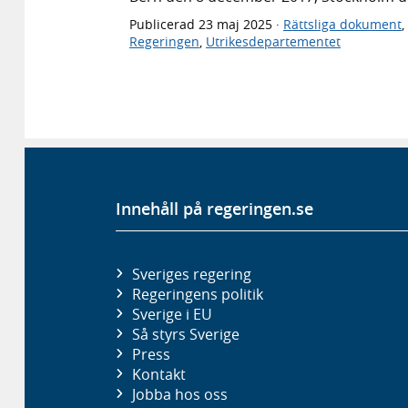
Publicerad
23 maj 2025
·
Rättsliga dokument
,
Regeringen
,
Utrikesdepartementet
Innehåll på regeringen.se
Sveriges regering
Regeringens politik
Sverige i EU
Så styrs Sverige
Press
Kontakt
Jobba hos oss