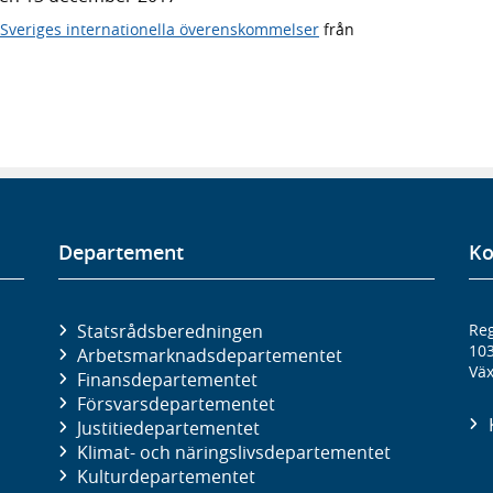
Sveriges internationella överenskommelser
från
Departement
Ko
Statsrådsberedningen
Reg
10
Arbetsmarknads­departementet
Väx
Finans­departementet
Försvars­departementet
Justitie­departementet
Klimat- och näringslivs­departementet
Kultur­departementet