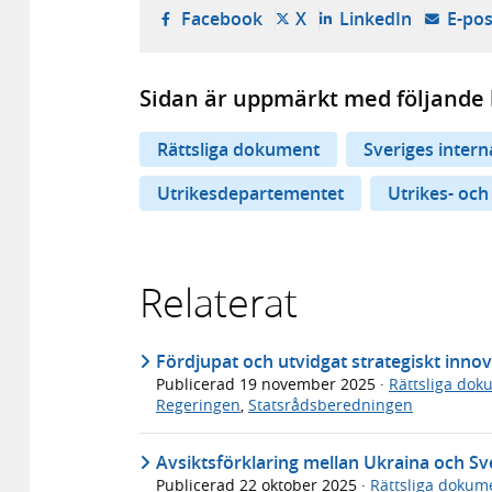
- öppnas i ny flik, extern w
- öppnas i ny flik, ext
- öppnas i
Facebook
X
LinkedIn
E-pos
Sidan är uppmärkt med följande 
Rättsliga dokument
Sveriges inter
Utrikesdepartementet
Utrikes- och
Relaterat
Fördjupat och utvidgat strategiskt inno
Publicerad
19 november 2025
·
Rättsliga dok
Regeringen
,
Statsrådsberedningen
Avsiktsförklaring mellan Ukraina och Sv
Publicerad
22 oktober 2025
·
Rättsliga dokum