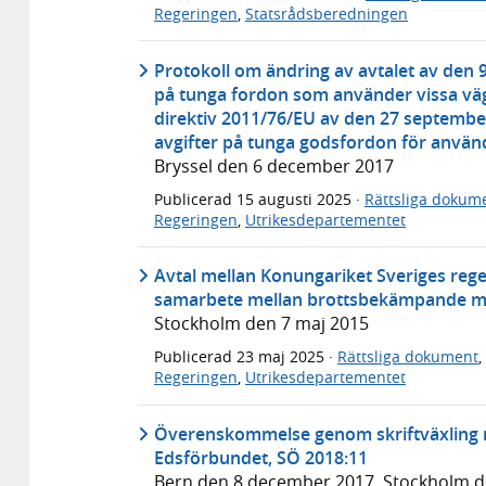
Regeringen
,
Statsrådsberedningen
Protokoll om ändring av avtalet av den 9
på tunga fordon som använder vissa väg
direktiv 2011/76/EU av den 27 septembe
avgifter på tunga godsfordon för använd
Bryssel den 6 december 2017
Publicerad
15 augusti 2025
·
Rättsliga dokum
Regeringen
,
Utrikesdepartementet
Avtal mellan Konungariket Sveriges reg
samarbete mellan brottsbekämpande my
Stockholm den 7 maj 2015
Publicerad
23 maj 2025
·
Rättsliga dokument
,
Regeringen
,
Utrikesdepartementet
Överenskommelse genom skriftväxling m
Edsförbundet, SÖ 2018:11
Bern den 8 december 2017, Stockholm 