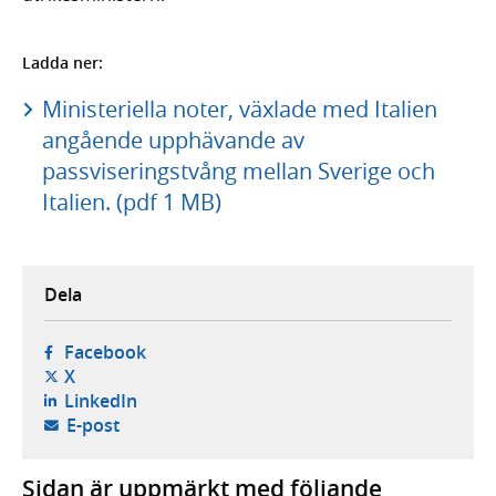
Ladda ner:
Ministeriella noter, växlade med Italien
angående upphävande av
passviseringstvång mellan Sverige och
Italien. (pdf 1 MB)
Dela
- öppnas i ny flik, extern webbplats,
Facebook
- öppnas i ny flik, extern webbplats,
X
- öppnas i ny flik, extern webbplats,
LinkedIn
- öppnar din e-postklient,
E-post
Sidan är uppmärkt med följande