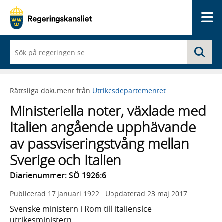
Me
När
Sö
du
börjar
skriva
så
Rättsliga dokument från
Utrikesdepartementet
framträder
en
Ministeriella noter, växlade med
lista
med
Italien angående upphävande
sökförslag
av passviseringstvång mellan
Sverige och Italien
Diarienummer: SÖ 1926:6
Publicerad
17 januari 1922
Uppdaterad
23 maj 2017
Svenske ministern i Rom till italienslce
utrikesministern.