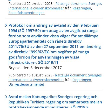
Publicerad
22 oktober 2025
·
Rättsliga dokument
,
Sveriges
internationella överenskommelser
från
Regeringen
,
Statsrådsberedningen
Protokoll om ändring av avtalet av den 9 februari
1994 (SÖ 1997:50) om uttag av en avgift på tunga
fordon som använder vissa vägar för att tillämpa
Europaparlamentets och rådets direktiv
2011/76/EU av den 27 september 2011 om ändring
av direktiv 1999/62/EG om avgifter på tunga
godsfordon för användningen av vissa
infrastrukturer, SÖ 2019:11
Bryssel den 6 december 2017
Publicerad
15 augusti 2025
·
Rättsliga dokument
,
Sveriges
internationella överenskommelser
från
Regeringen
,
Utrikesdepartementet
Avtal mellan Konungariket Sveriges regering och
Republiken Turkiets regering om samarbete mellan
brottsbekämpande myndigheter, SÖ 2019:3