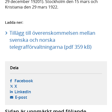
29 december 19201). Stockholm den 15 mars och
Kristiania den 29 mars 1922.
Ladda ner:
Tillägg till överenskommelsen mellan
svenska och norska
telegrafförvaltningarna (pdf 359 kB)
Dela
- öppnas i ny flik, extern webbplats,
Facebook
- öppnas i ny flik, extern webbplats,
X
- öppnas i ny flik, extern webbplats,
LinkedIn
- öppnar din e-postklient,
E-post
Sidan är uppmärkt med följande