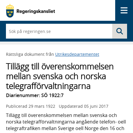
Me
När
Sö
du
börjar
skriva
så
Rättsliga dokument från
Utrikesdepartementet
framträder
en
Tillägg till överenskommelsen
lista
med
mellan svenska och norska
sökförslag
telegrafförvaltningarna
Diarienummer: SÖ 1922:7
Publicerad
29 mars 1922
Uppdaterad
05 juni 2017
Tillägg till överenskommelsen mellan svenska och
norska telegrafförvaltningarna angående telefon- oell
telegraftrafiken mellan Sverige oell Norge den 16 och