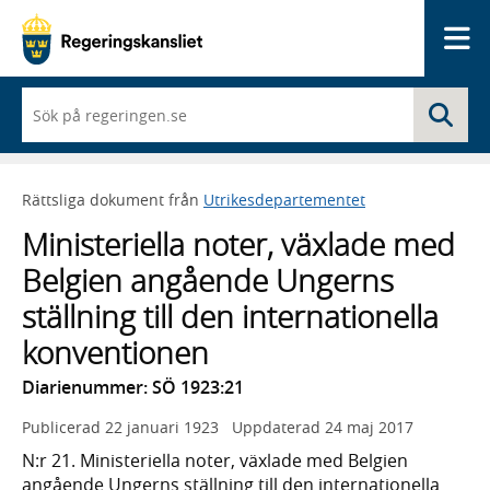
Me
När
Sö
du
börjar
skriva
så
Rättsliga dokument från
Utrikesdepartementet
framträder
en
Ministeriella noter, växlade med
lista
med
Belgien angående Ungerns
sökförslag
ställning till den internationella
konventionen
Diarienummer: SÖ 1923:21
Publicerad
22 januari 1923
Uppdaterad
24 maj 2017
N:r 21. Ministeriella noter, växlade med Belgien
angående Ungerns ställning till den internationella