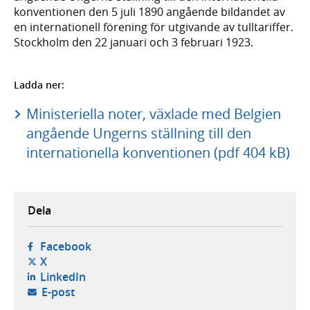
konventionen den 5 juli 1890 angående bildandet av
en internationell förening för utgivande av tulltariffer.
Stockholm den 22 januari och 3 februari 1923.
Ladda ner:
Ministeriella noter, växlade med Belgien
angående Ungerns ställning till den
internationella konventionen (pdf 404 kB)
Dela
- öppnas i ny flik, extern webbplats,
Facebook
- öppnas i ny flik, extern webbplats,
X
- öppnas i ny flik, extern webbplats,
LinkedIn
- öppnar din e-postklient,
E-post