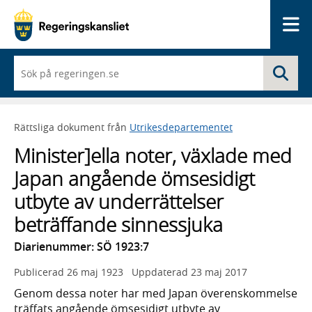
Me
När
Sö
du
börjar
skriva
så
Rättsliga dokument från
Utrikesdepartementet
framträder
en
Minister]ella noter, växlade med
lista
med
Japan angående ömsesidigt
sökförslag
utbyte av underrättelser
beträffande sinnessjuka
Diarienummer: SÖ 1923:7
Publicerad
26 maj 1923
Uppdaterad
23 maj 2017
Genom dessa noter har med Japan överenskommelse
träffats angående ömsesidigt utbyte av