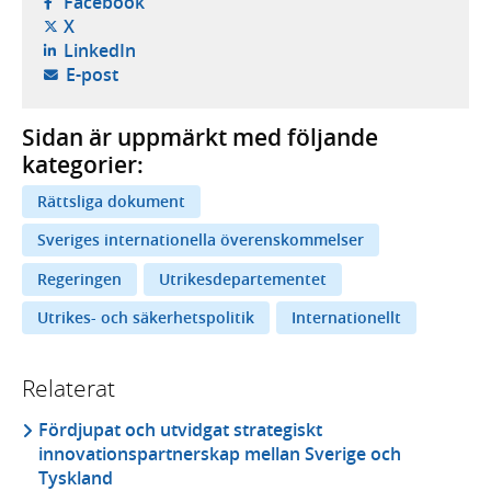
- öppnas i ny flik, extern webbplats,
Facebook
- öppnas i ny flik, extern webbplats,
X
- öppnas i ny flik, extern webbplats,
LinkedIn
- öppnar din e-postklient,
E-post
Sidan är uppmärkt med följande
kategorier:
Rättsliga dokument
Sveriges internationella överenskommelser
Regeringen
Utrikesdepartementet
Utrikes- och säkerhetspolitik
Internationellt
Relaterat
Fördjupat och utvidgat strategiskt
innovationspartnerskap mellan Sverige och
Tyskland