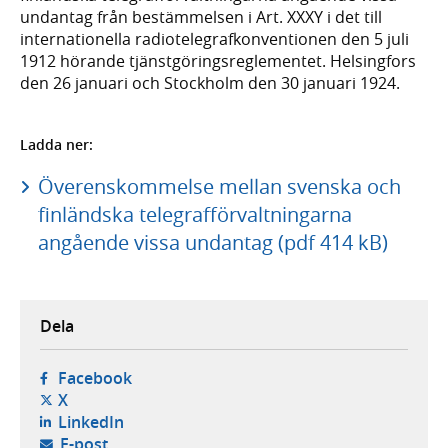
undantag från bestämmelsen i Art. XXXY i det till
internationella radiotelegrafkonventionen den 5 juli
1912 hörande tjänstgöringsreglementet. Helsingfors
den 26 januari och Stockholm den 30 januari 1924.
Ladda ner:
Överenskommelse mellan svenska och
finländska telegrafförvaltningarna
angående vissa undantag (pdf 414 kB)
Dela
- öppnas i ny flik, extern webbplats,
Facebook
- öppnas i ny flik, extern webbplats,
X
- öppnas i ny flik, extern webbplats,
LinkedIn
- öppnar din e-postklient,
E-post