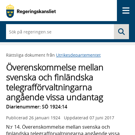
Me
När
Sö
du
börjar
skriva
så
Rättsliga dokument från
Utrikesdepartementet
framträder
en
Överenskommelse mellan
lista
med
svenska och finländska
sökförslag
telegrafförvaltningarna
angående vissa undantag
Diarienummer: SÖ 1924:14
Publicerad
26 januari 1924
Uppdaterad
07 juni 2017
N:r 14. Överenskommelse mellan svenska och
finländska telegrafförvaltningarna angående vissa