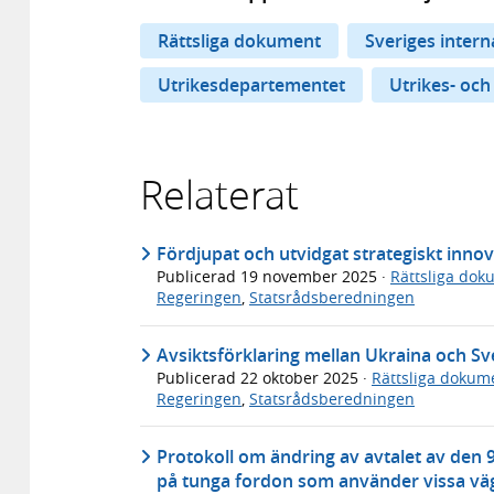
Rättsliga dokument
Sveriges inter
Utrikesdepartementet
Utrikes- och
Relaterat
Fördjupat och utvidgat strategiskt inno
Publicerad
19 november 2025
·
Rättsliga dok
Regeringen
,
Statsrådsberedningen
Avsiktsförklaring mellan Ukraina och Sv
Publicerad
22 oktober 2025
·
Rättsliga dokum
Regeringen
,
Statsrådsberedningen
Protokoll om ändring av avtalet av den 9
på tunga fordon som använder vissa väg