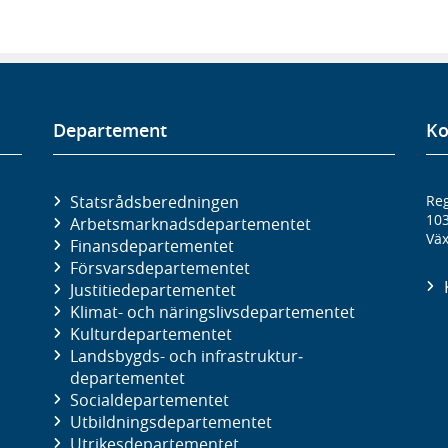
Departement
Ko
Statsrådsberedningen
Reg
10
Arbetsmarknads­departementet
Väx
Finans­departementet
Försvars­departementet
Justitie­departementet
Klimat- och näringslivs­departementet
Kultur­departementet
Landsbygds- och infrastruktur­
departementet
Social­departementet
Utbildnings­departementet
Utrikes­departementet