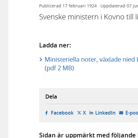
Publicerad
17 februari 1924
Uppdaterad
07 ju
Svenske ministern i Kovno till 
Ladda ner:
Ministeriella noter, växlade nie
(pdf 2 MB)
Dela
- öppnas i ny flik, extern w
- öppnas i ny flik, ext
- öppnas i
Facebook
X
LinkedIn
E-pos
Sidan är uppmärkt med följande 