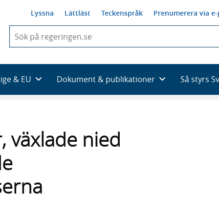
Lyssna
Lättläst
Teckenspråk
Prenumerera via e-
När
du
börjar
skriva
så
rige & EU
Dokument & publikationer
Så styrs S
framträder
en
lista
med
sökförslag
r, växlade nied
de
serna