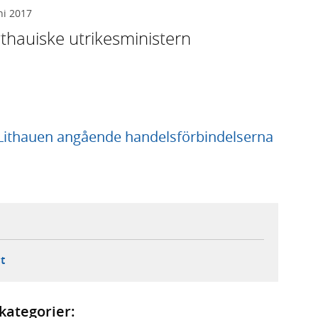
ni 2017
lithauiske utrikesministern
d Lithauen angående handelsförbindelserna
ebbplats,
ern webbplats,
 ny flik, extern webbplats,
- öppnar din e-postklient,
t
kategorier: