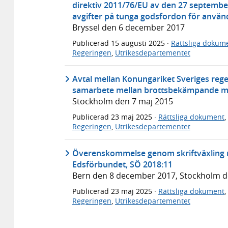
direktiv 2011/76/EU av den 27 septembe
avgifter på tunga godsfordon för använd
Bryssel den 6 december 2017
Publicerad
15 augusti 2025
·
Rättsliga dokum
Regeringen
,
Utrikesdepartementet
Avtal mellan Konungariket Sveriges reg
samarbete mellan brottsbekämpande my
Stockholm den 7 maj 2015
Publicerad
23 maj 2025
·
Rättsliga dokument
,
Regeringen
,
Utrikesdepartementet
Överenskommelse genom skriftväxling m
Edsförbundet, SÖ 2018:11
Bern den 8 december 2017, Stockholm 
Publicerad
23 maj 2025
·
Rättsliga dokument
,
Regeringen
,
Utrikesdepartementet