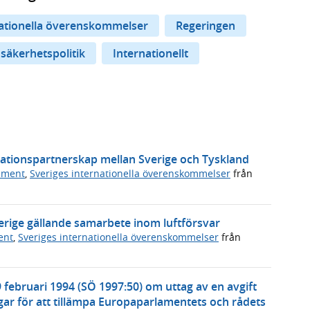
nationella överenskommelser
Regeringen
 säkerhetspolitik
Internationellt
vationspartnerskap mellan Sverige och Tyskland
ument
,
Sveriges internationella överenskommelser
från
erige gällande samarbete inom luftförsvar
ent
,
Sveriges internationella överenskommelser
från
 februari 1994 (SÖ 1997:50) om uttag av en avgift
ar för att tillämpa Europaparlamentets och rådets