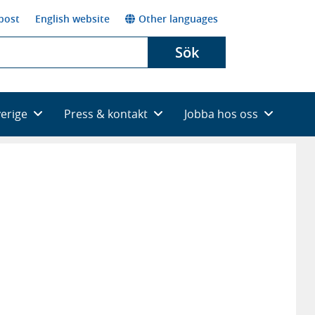
post
English website
Other languages
Sök
verige
Press & kontakt
Jobba hos oss