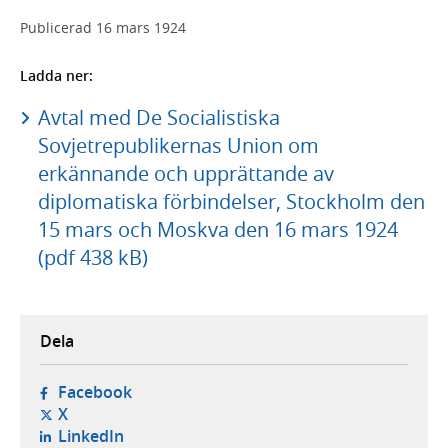
Publicerad
16 mars 1924
Ladda ner:
Avtal med De Socialistiska
Sovjetrepublikernas Union om
erkännande och upprättande av
diplomatiska förbindelser, Stockholm den
15 mars och Moskva den 16 mars 1924
(pdf 438 kB)
Dela
- öppnas i ny flik, extern webbplats,
Facebook
- öppnas i ny flik, extern webbplats,
X
- öppnas i ny flik, extern webbplats,
LinkedIn