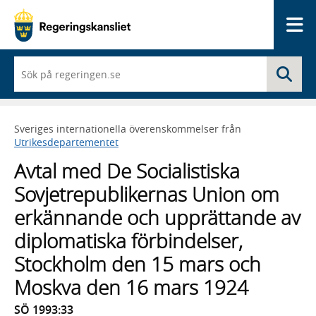
Me
När
Sö
du
börjar
skriva
så
Sveriges internationella överenskommelser från
framträder
Utrikesdepartementet
en
lista
Avtal med De Socialistiska
med
sökförslag
Sovjetrepublikernas Union om
erkännande och upprättande av
diplomatiska förbindelser,
Stockholm den 15 mars och
Moskva den 16 mars 1924
SÖ 1993:33