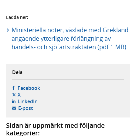
Ladda ner:
Ministeriella noter, växlade med Grekland
angående ytterligare förlängning av
handels- och sjöfartstraktaten (pdf 1 MB)
Dela
- öppnas i ny flik, extern webbplats,
Facebook
- öppnas i ny flik, extern webbplats,
X
- öppnas i ny flik, extern webbplats,
LinkedIn
- öppnar din e-postklient,
E-post
Sidan är uppmärkt med följande
kategorier: