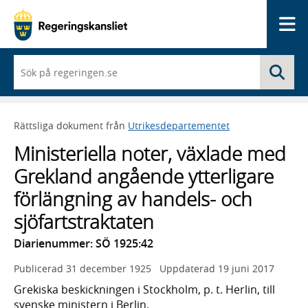
Me
När
Sö
du
börjar
skriva
så
Rättsliga dokument från
Utrikesdepartementet
framträder
en
Ministeriella noter, växlade med
lista
med
Grekland angående ytterligare
sökförslag
förlängning av handels- och
sjöfartstraktaten
Diarienummer: SÖ 1925:42
Publicerad
31 december 1925
Uppdaterad
19 juni 2017
Grekiska beskickningen i Stockholm, p. t. Herlin, till
svenske ministern i Berlin.