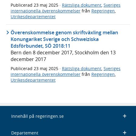
Publicerad
23 maj 2025
·
Rättsliga dokument
,
Sveriges
internationella överenskommelser
från
Regeringen
,
Utrikesdepartementet
Överenskommelse genom skriftväxling mellan
Konungariket Sverige och Schweiziska
Edsförbundet, SÖ 2018:11
Bern den 8 december 2017, Stockholm den 13
december 2017
Publicerad
23 maj 2025
·
Rättsliga dokument
,
Sveriges
internationella överenskommelser
från
Regeringen
,
Utrikesdepartementet
Innehåll på regeringen.se
Departement