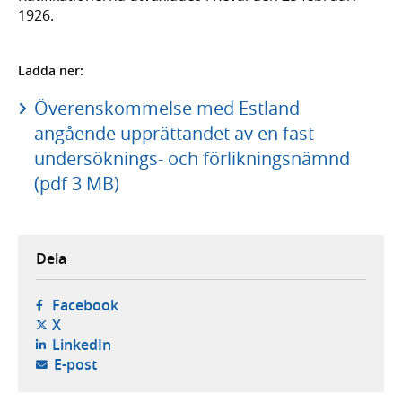
1926.
Ladda ner:
Överenskommelse med Estland
angående upprättandet av en fast
undersöknings- och förlikningsnämnd
(pdf 3 MB)
Dela
- öppnas i ny flik, extern webbplats,
Facebook
- öppnas i ny flik, extern webbplats,
X
- öppnas i ny flik, extern webbplats,
LinkedIn
- öppnar din e-postklient,
E-post