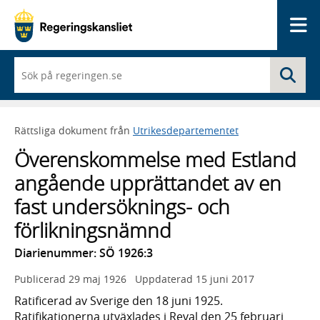
Me
När
Sö
du
börjar
skriva
så
Rättsliga dokument från
Utrikesdepartementet
framträder
en
Överenskommelse med Estland
lista
med
angående upprättandet av en
sökförslag
fast undersöknings- och
förlikningsnämnd
Diarienummer: SÖ 1926:3
Publicerad
29 maj 1926
Uppdaterad
15 juni 2017
Ratificerad av Sverige den 18 juni 1925.
Ratifikationerna utväxlades i Reval den 25 februari