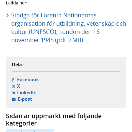
Ladda ner:
Stadga för Förenta Nationernas
organisation för utbildning, vetenskap och
kultur (UNESCO), London den 16
november 1945 (pdf 9 MB)
Dela
- öppnas i ny flik, extern webbplats,
Facebook
- öppnas i ny flik, extern webbplats,
X
- öppnas i ny flik, extern webbplats,
LinkedIn
- öppnar din e-postklient,
E-post
Sidan är uppmärkt med följande
kategorier