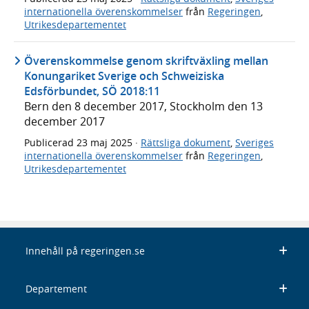
internationella överenskommelser
från
Regeringen
,
Utrikesdepartementet
Överenskommelse genom skriftväxling mellan
Konungariket Sverige och Schweiziska
Edsförbundet, SÖ 2018:11
Bern den 8 december 2017, Stockholm den 13
december 2017
Publicerad
23 maj 2025
·
Rättsliga dokument
,
Sveriges
internationella överenskommelser
från
Regeringen
,
Utrikesdepartementet
Innehåll på regeringen.se
Departement