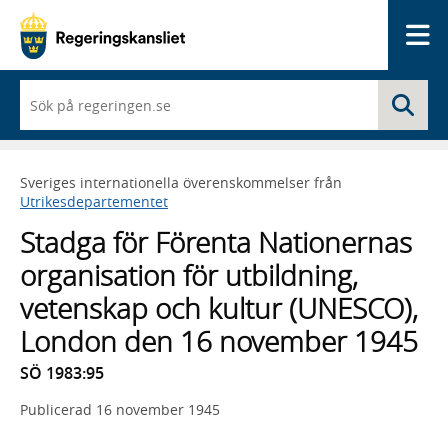
Me
När
Sö
du
börjar
skriva
så
Sveriges internationella överenskommelser från
framträder
Utrikesdepartementet
en
lista
Stadga för Förenta Nationernas
med
sökförslag
organisation för utbildning,
vetenskap och kultur (UNESCO),
London den 16 november 1945
SÖ 1983:95
Publicerad
16 november 1945