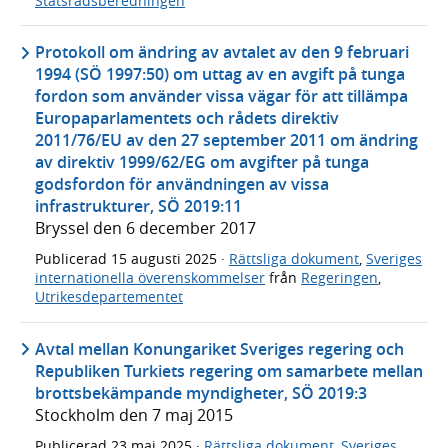
Statsrådsberedningen
Protokoll om ändring av avtalet av den 9 februari
1994 (SÖ 1997:50) om uttag av en avgift på tunga
fordon som använder vissa vägar för att tillämpa
Europaparlamentets och rådets direktiv
2011/76/EU av den 27 september 2011 om ändring
av direktiv 1999/62/EG om avgifter på tunga
godsfordon för användningen av vissa
infrastrukturer, SÖ 2019:11
Bryssel den 6 december 2017
Publicerad
15 augusti 2025
·
Rättsliga dokument
,
Sveriges
internationella överenskommelser
från
Regeringen
,
Utrikesdepartementet
Avtal mellan Konungariket Sveriges regering och
Republiken Turkiets regering om samarbete mellan
brottsbekämpande myndigheter, SÖ 2019:3
Stockholm den 7 maj 2015
Publicerad
23 maj 2025
·
Rättsliga dokument
,
Sveriges