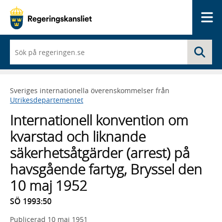
Me
När
Sö
du
börjar
skriva
så
Sveriges internationella överenskommelser från
framträder
Utrikesdepartementet
en
lista
Internationell konvention om
med
sökförslag
kvarstad och liknande
säkerhetsåtgärder (arrest) på
havsgående fartyg, Bryssel den
10 maj 1952
SÖ 1993:50
Publicerad
10 maj 1951