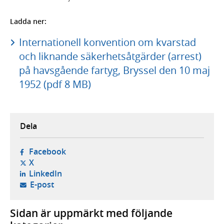
Ladda ner:
Internationell konvention om kvarstad
och liknande säkerhetsåtgärder (arrest)
på havsgående fartyg, Bryssel den 10 maj
1952 (pdf 8 MB)
Dela
- öppnas i ny flik, extern webbplats,
Facebook
- öppnas i ny flik, extern webbplats,
X
- öppnas i ny flik, extern webbplats,
LinkedIn
- öppnar din e-postklient,
E-post
Sidan är uppmärkt med följande