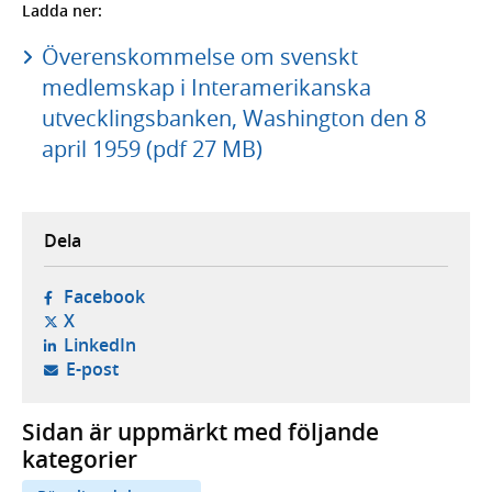
Ladda ner:
Överenskommelse om svenskt
medlemskap i Interamerikanska
utvecklingsbanken, Washington den 8
april 1959 (pdf 27 MB)
Dela
- öppnas i ny flik, extern webbplats,
Facebook
- öppnas i ny flik, extern webbplats,
X
- öppnas i ny flik, extern webbplats,
LinkedIn
- öppnar din e-postklient,
E-post
Sidan är uppmärkt med följande
kategorier