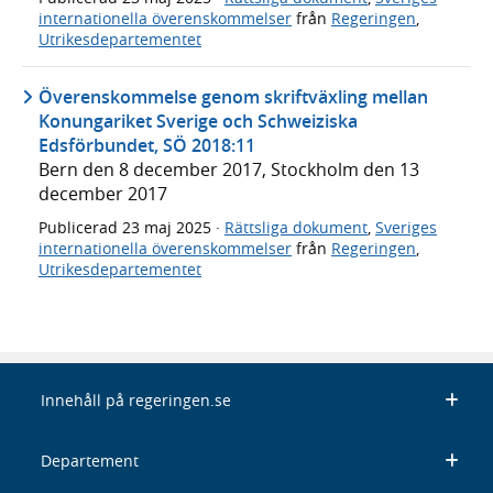
internationella överenskommelser
från
Regeringen
,
Utrikesdepartementet
Överenskommelse genom skriftväxling mellan
Konungariket Sverige och Schweiziska
Edsförbundet, SÖ 2018:11
Bern den 8 december 2017, Stockholm den 13
december 2017
Publicerad
23 maj 2025
·
Rättsliga dokument
,
Sveriges
internationella överenskommelser
från
Regeringen
,
Utrikesdepartementet
Innehåll på regeringen.se
Departement