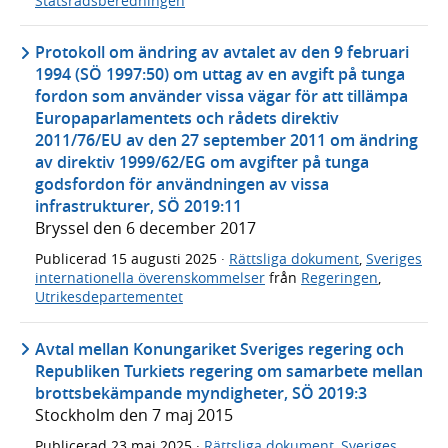
Statsrådsberedningen
Protokoll om ändring av avtalet av den 9 februari
1994 (SÖ 1997:50) om uttag av en avgift på tunga
fordon som använder vissa vägar för att tillämpa
Europaparlamentets och rådets direktiv
2011/76/EU av den 27 september 2011 om ändring
av direktiv 1999/62/EG om avgifter på tunga
godsfordon för användningen av vissa
infrastrukturer, SÖ 2019:11
Bryssel den 6 december 2017
Publicerad
15 augusti 2025
·
Rättsliga dokument
,
Sveriges
internationella överenskommelser
från
Regeringen
,
Utrikesdepartementet
Avtal mellan Konungariket Sveriges regering och
Republiken Turkiets regering om samarbete mellan
brottsbekämpande myndigheter, SÖ 2019:3
Stockholm den 7 maj 2015
Publicerad
23 maj 2025
·
Rättsliga dokument
,
Sveriges