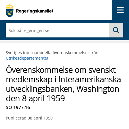
Me
När
Sö
du
börjar
skriva
så
Sveriges internationella överenskommelser från
framträder
Utrikesdepartementet
en
lista
Överenskommelse om svenskt
med
sökförslag
medlemskap i Interamerikanska
utvecklingsbanken, Washington
den 8 april 1959
SÖ 1977:16
Publicerad
08 april 1959