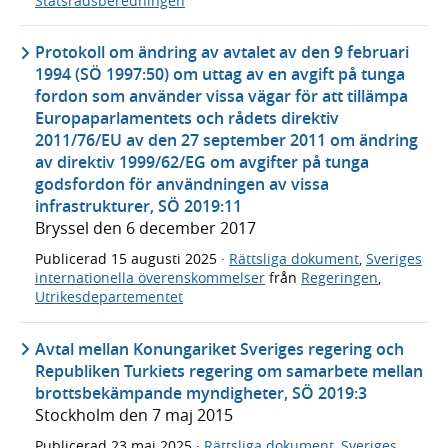
Statsrådsberedningen
Protokoll om ändring av avtalet av den 9 februari
1994 (SÖ 1997:50) om uttag av en avgift på tunga
fordon som använder vissa vägar för att tillämpa
Europaparlamentets och rådets direktiv
2011/76/EU av den 27 september 2011 om ändring
av direktiv 1999/62/EG om avgifter på tunga
godsfordon för användningen av vissa
infrastrukturer, SÖ 2019:11
Bryssel den 6 december 2017
Publicerad
15 augusti 2025
·
Rättsliga dokument
,
Sveriges
internationella överenskommelser
från
Regeringen
,
Utrikesdepartementet
Avtal mellan Konungariket Sveriges regering och
Republiken Turkiets regering om samarbete mellan
brottsbekämpande myndigheter, SÖ 2019:3
Stockholm den 7 maj 2015
Publicerad
23 maj 2025
·
Rättsliga dokument
,
Sveriges