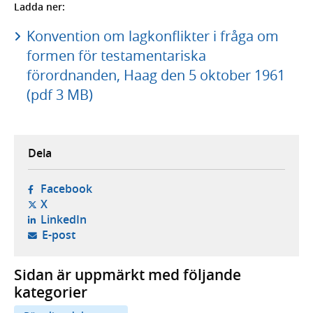
Ladda ner:
Konvention om lagkonflikter i fråga om
formen för testamentariska
förordnanden, Haag den 5 oktober 1961
(pdf 3 MB)
Dela
- öppnas i ny flik, extern webbplats,
Facebook
- öppnas i ny flik, extern webbplats,
X
- öppnas i ny flik, extern webbplats,
LinkedIn
- öppnar din e-postklient,
E-post
Sidan är uppmärkt med följande
kategorier