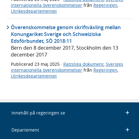
internationella överenskommelser
från
Regeringen
,
Utrikesdepartementet
Överenskommelse genom skriftväxling mellan
Konungariket Sverige och Schweiziska
Edsförbundet, SÖ 2018:11
Bern den 8 december 2017, Stockholm den 13
december 2017
Publicerad
23 maj 2025
·
Rättsliga dokument
,
Sveriges
internationella överenskommelser
från
Regeringen
,
Utrikesdepartementet
Innehåll på regeringen.se
Departement