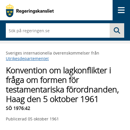
Me
När
Sö
du
börjar
skriva
så
Sveriges internationella överenskommelser från
framträder
Utrikesdepartementet
en
lista
Konvention om lagkonflikter i
med
sökförslag
fråga om formen för
testamentariska förordnanden,
Haag den 5 oktober 1961
SÖ 1976:42
Publicerad
05 oktober 1961