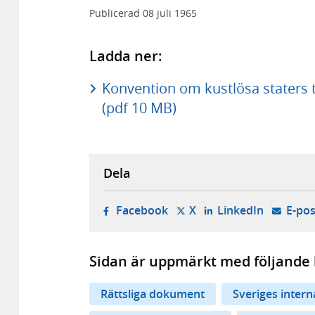
Publicerad
08 juli 1965
Ladda ner:
Konvention om kustlösa staters t
(pdf 10 MB)
Dela
- öppnas i ny flik, extern w
- öppnas i ny flik, ext
- öppnas i
Facebook
X
LinkedIn
E-pos
Sidan är uppmärkt med följande 
Rättsliga dokument
Sveriges inter