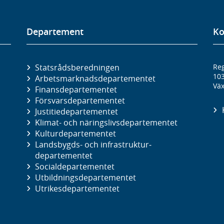
Departement
Ko
Statsrådsberedningen
Reg
10
Arbetsmarknads­departementet
Väx
Finans­departementet
Försvars­departementet
Justitie­departementet
Klimat- och näringslivs­departementet
Kultur­departementet
Landsbygds- och infrastruktur­
departementet
Social­departementet
Utbildnings­departementet
Utrikes­departementet