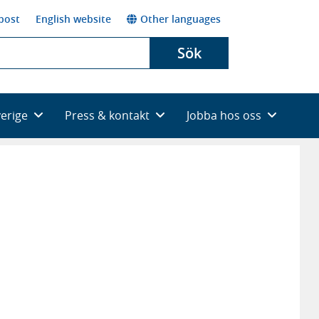
post
English website
Other languages
Sök
verige
Press & kontakt
Jobba hos oss