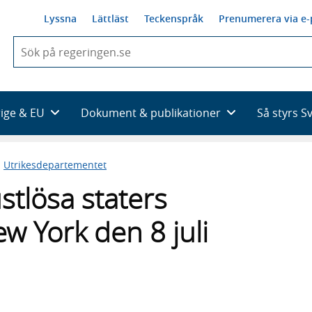
Lyssna
Lättläst
Teckenspråk
Prenumerera via e-
När
du
börjar
skriva
så
rige & EU
Dokument & publikationer
Så styrs S
framträder
en
lista
n
Utrikesdepartementet
med
sökförslag
tlösa staters
w York den 8 juli