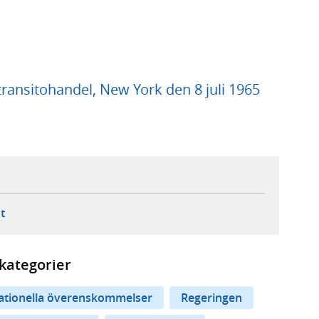
ransitohandel, New York den 8 juli 1965
ebbplats,
ern webbplats,
 ny flik, extern webbplats,
- öppnar din e-postklient,
t
kategorier
nationella överenskommelser
Regeringen