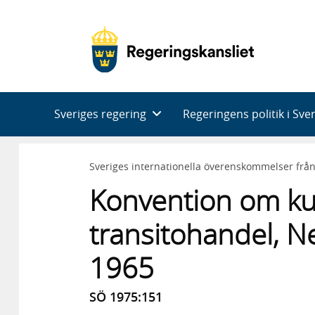
Huvudnavigering
Sveriges regering
Regeringens politik i Sve
Sveriges internationella överenskommelser frå
Konvention om kus
transitohandel, Ne
1965
SÖ 1975:151