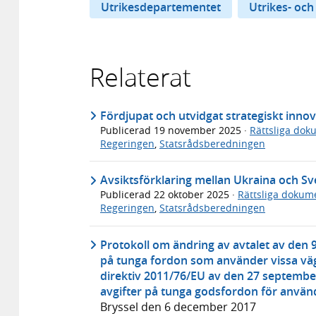
Utrikesdepartementet
Utrikes- och
Relaterat
Fördjupat och utvidgat strategiskt inno
Publicerad
19 november 2025
·
Rättsliga dok
Regeringen
,
Statsrådsberedningen
Avsiktsförklaring mellan Ukraina och Sv
Publicerad
22 oktober 2025
·
Rättsliga dokum
Regeringen
,
Statsrådsberedningen
Protokoll om ändring av avtalet av den 9
på tunga fordon som använder vissa väg
direktiv 2011/76/EU av den 27 septembe
avgifter på tunga godsfordon för använd
Bryssel den 6 december 2017