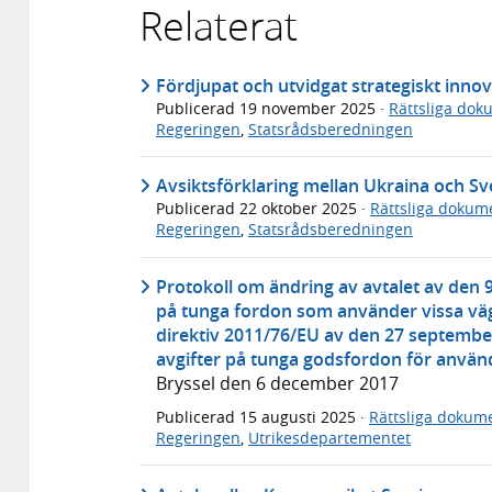
Relaterat
Fördjupat och utvidgat strategiskt inno
Publicerad
19 november 2025
·
Rättsliga dok
Regeringen
,
Statsrådsberedningen
Avsiktsförklaring mellan Ukraina och Sv
Publicerad
22 oktober 2025
·
Rättsliga dokum
Regeringen
,
Statsrådsberedningen
Protokoll om ändring av avtalet av den 9
på tunga fordon som använder vissa väg
direktiv 2011/76/EU av den 27 septembe
avgifter på tunga godsfordon för använd
Bryssel den 6 december 2017
Publicerad
15 augusti 2025
·
Rättsliga dokum
Regeringen
,
Utrikesdepartementet