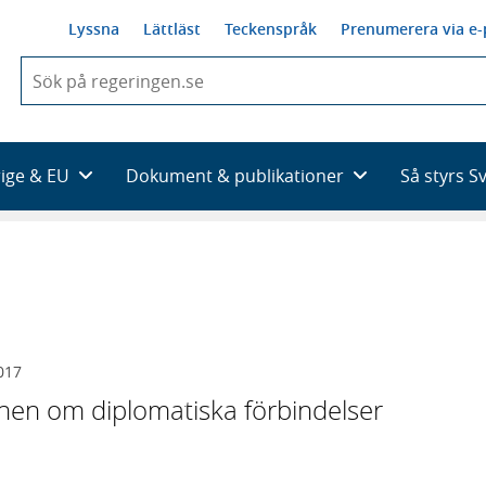
Lyssna
Lättläst
Teckenspråk
Prenumerera via e-
När
du
börjar
skriva
så
rige & EU
Dokument & publikationer
Så styrs S
framträder
en
lista
med
sökförslag
017
nen om diplomatiska förbindelser