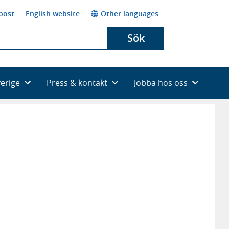
post
English website
Other languages
Sök
verige
Press & kontakt
Jobba hos oss