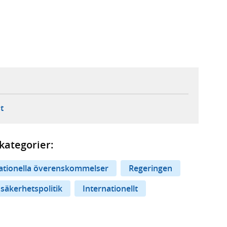
ebbplats,
ern webbplats,
 ny flik, extern webbplats,
- öppnar din e-postklient,
t
kategorier:
nationella överenskommelser
Regeringen
 säkerhetspolitik
Internationellt