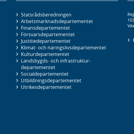
Statsrådsberedningen
Reg
10
Arbetsmarknads­departementet
Väx
Finans­departementet
Försvars­departementet
Justitie­departementet
Klimat- och näringslivs­departementet
Kultur­departementet
Landsbygds- och infrastruktur­
departementet
Social­departementet
Utbildnings­departementet
Utrikes­departementet