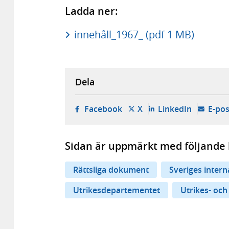
Ladda ner:
innehåll_1967_ (pdf 1 MB)
Dela
- öppnas i ny flik, extern w
- öppnas i ny flik, ext
- öppnas i
Facebook
X
LinkedIn
E-pos
Sidan är uppmärkt med följande 
Rättsliga dokument
Sveriges inter
Utrikesdepartementet
Utrikes- och