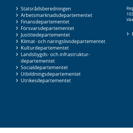
Statsrådsberedningen
Reg
10
Arbetsmarknads­departementet
Väx
Finans­departementet
Försvars­departementet
Justitie­departementet
Klimat- och näringslivs­departementet
Kultur­departementet
Landsbygds- och infrastruktur­
departementet
Social­departementet
Utbildnings­departementet
Utrikes­departementet