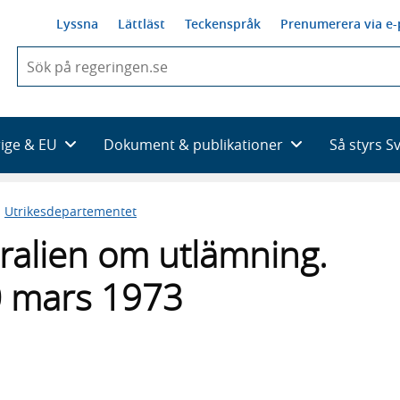
Lyssna
Lättläst
Teckenspråk
Prenumerera via e-
När
du
börjar
skriva
så
rige & EU
Dokument & publikationer
Så styrs S
framträder
en
lista
n
Utrikesdepartementet
med
sökförslag
ralien om utlämning.
0 mars 1973