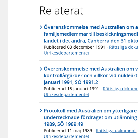
Relaterat
Överenskommelse med Australien om anst
familjemedlemmar till beskickningsme
landet i det andra, Canberra den 31 ok
Publicerad
03 december 1991
·
Rättsliga dok
Utrikesdepartementet
Överenskommelse med Australien om vi
kontrollåtgärder och villkor vid nukleä
januari 1991, SÖ 1991:2
Publicerad
15 januari 1991
·
Rättsliga dokum
Utrikesdepartementet
Protokoll med Australien om ytterligare
undertecknade fördraget om utlämning 
1989, SÖ 1989:49
Publicerad
11 maj 1989
·
Rättsliga dokument
,
Utrikesdepartementet