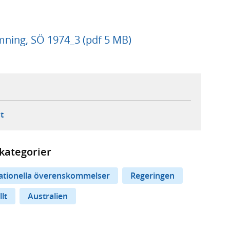
mning, SÖ 1974_3 (pdf 5 MB)
ebbplats,
ern webbplats,
 ny flik, extern webbplats,
- öppnar din e-postklient,
t
kategorier
nationella överenskommelser
Regeringen
lt
Australien