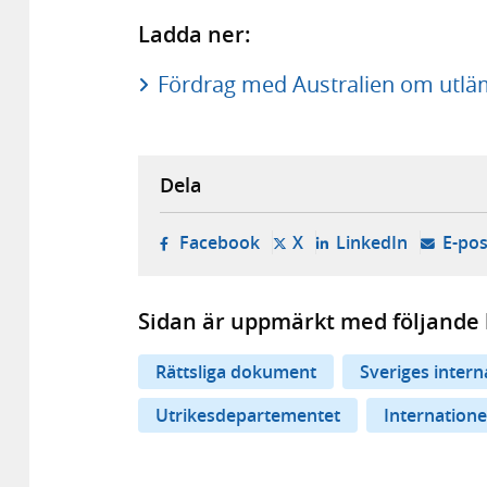
Ladda ner:
Fördrag med Australien om utlä
Dela
- öppnas i ny flik, extern w
- öppnas i ny flik, ext
- öppnas i
Facebook
X
LinkedIn
E-pos
Sidan är uppmärkt med följande 
Rättsliga dokument
Sveriges inter
Utrikesdepartementet
Internationel