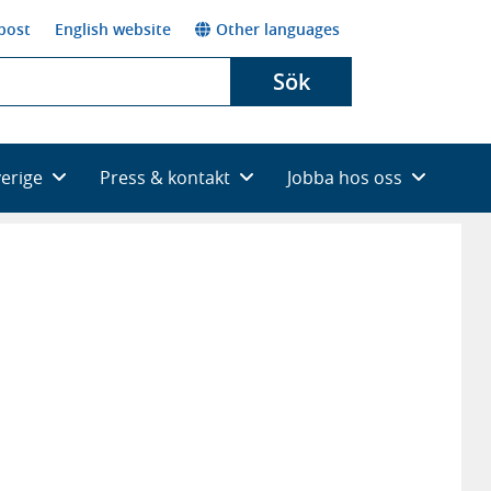
post
English website
Other languages
Sök
verige
Press & kontakt
Jobba hos oss