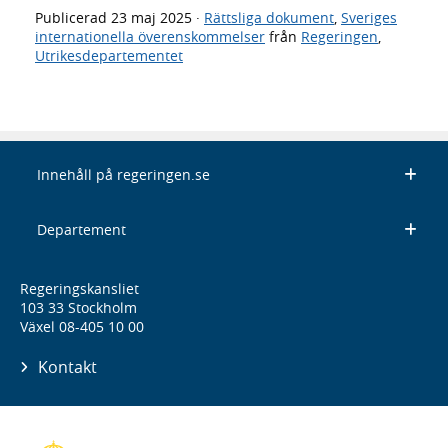
Publicerad
23 maj 2025
·
Rättsliga dokument
,
Sveriges
internationella överenskommelser
från
Regeringen
,
Utrikesdepartementet
Innehåll på regeringen.se
Departement
Regeringskansliet
103 33 Stockholm
Växel 08-405 10 00
Kontakt