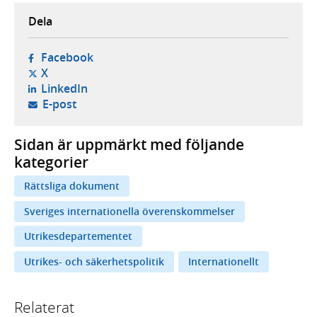
Dela
- öppnas i ny flik, extern webbplats,
Facebook
- öppnas i ny flik, extern webbplats,
X
- öppnas i ny flik, extern webbplats,
LinkedIn
- öppnar din e-postklient,
E-post
Sidan är uppmärkt med följande
kategorier
Rättsliga dokument
Sveriges internationella överenskommelser
Utrikesdepartementet
Utrikes- och säkerhetspolitik
Internationellt
Relaterat