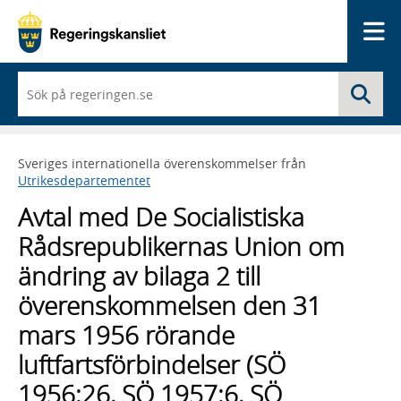
Me
När
Sö
du
börjar
skriva
så
Sveriges internationella överenskommelser från
framträder
Utrikesdepartementet
en
lista
Avtal med De Socialistiska
med
sökförslag
Rådsrepublikernas Union om
ändring av bilaga 2 till
överenskommelsen den 31
mars 1956 rörande
luftfartsförbindelser (SÖ
1956:26, SÖ 1957:6, SÖ