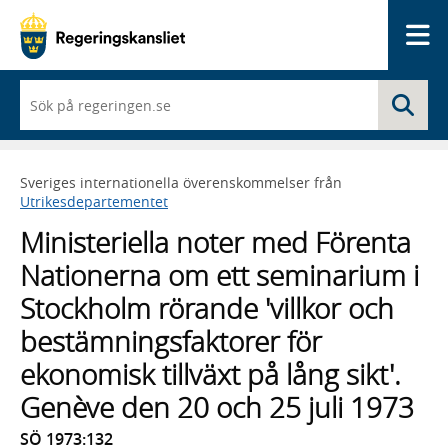
Me
När
Sö
du
börjar
skriva
så
Sveriges internationella överenskommelser från
framträder
Utrikesdepartementet
en
lista
Ministeriella noter med Förenta
med
sökförslag
Nationerna om ett seminarium i
Stockholm rörande 'villkor och
bestämningsfaktorer för
ekonomisk tillväxt på lång sikt'.
Genève den 20 och 25 juli 1973
SÖ 1973:132