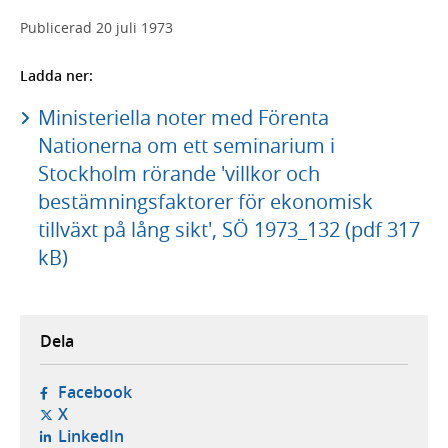
Publicerad
20 juli 1973
Ladda ner:
Ministeriella noter med Förenta
Nationerna om ett seminarium i
Stockholm rörande 'villkor och
bestämningsfaktorer för ekonomisk
tillväxt på lång sikt', SÖ 1973_132 (pdf 317
kB)
Dela
- öppnas i ny flik, extern webbplats,
Facebook
- öppnas i ny flik, extern webbplats,
X
- öppnas i ny flik, extern webbplats,
LinkedIn