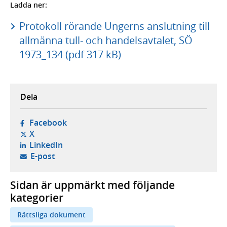
Ladda ner:
Protokoll rörande Ungerns anslutning till
allmänna tull- och handelsavtalet, SÖ
1973_134 (pdf 317 kB)
Dela
- öppnas i ny flik, extern webbplats,
Facebook
- öppnas i ny flik, extern webbplats,
X
- öppnas i ny flik, extern webbplats,
LinkedIn
- öppnar din e-postklient,
E-post
Sidan är uppmärkt med följande
kategorier
Rättsliga dokument