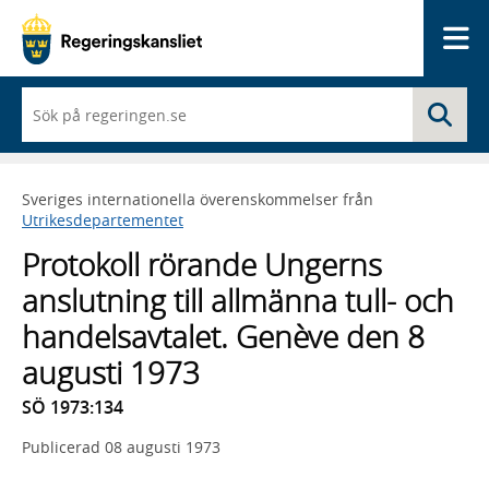
Me
När
Sö
du
börjar
skriva
så
Sveriges internationella överenskommelser från
framträder
Utrikesdepartementet
en
lista
Protokoll rörande Ungerns
med
sökförslag
anslutning till allmänna tull- och
handelsavtalet. Genève den 8
augusti 1973
SÖ 1973:134
Publicerad
08 augusti 1973