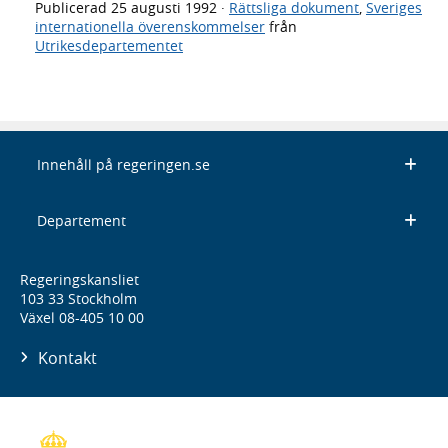
Publicerad
25 augusti 1992
·
Rättsliga dokument
,
Sveriges
internationella överenskommelser
från
Utrikesdepartementet
Innehåll på regeringen.se
Departement
Regeringskansliet
103 33 Stockholm
Växel 08-405 10 00
Kontakt