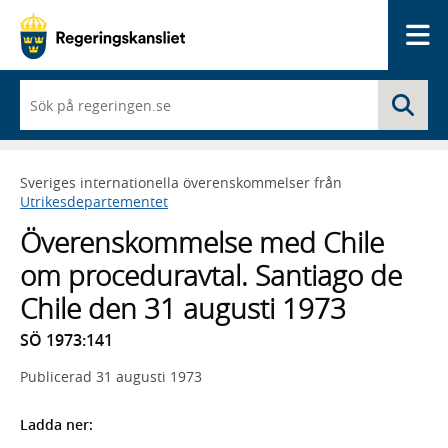
Me
När
Sö
du
börjar
skriva
så
Sveriges internationella överenskommelser från
framträder
Utrikesdepartementet
en
lista
Överenskommelse med Chile
med
sökförslag
om proceduravtal. Santiago de
Chile den 31 augusti 1973
SÖ 1973:141
Publicerad
31 augusti 1973
Ladda ner: