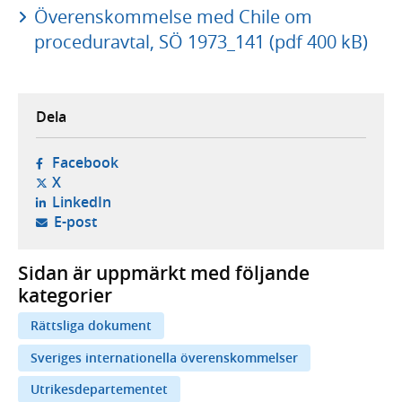
Överenskommelse med Chile om
proceduravtal, SÖ 1973_141 (pdf 400 kB)
Dela
- öppnas i ny flik, extern webbplats,
Facebook
- öppnas i ny flik, extern webbplats,
X
- öppnas i ny flik, extern webbplats,
LinkedIn
- öppnar din e-postklient,
E-post
Sidan är uppmärkt med följande
kategorier
Rättsliga dokument
Sveriges internationella överenskommelser
Utrikesdepartementet