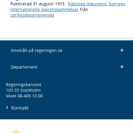
Publicerad
31 augusti 1973
·
Rättsliga dokument
,
Sveriges
internationella överenskommelser
från
Utrikesdepartementet
Innehåll på regeringen.se
Departement
Regeringskansliet
103 33 Stockholm
Växel 08-405 10 00
Kontakt