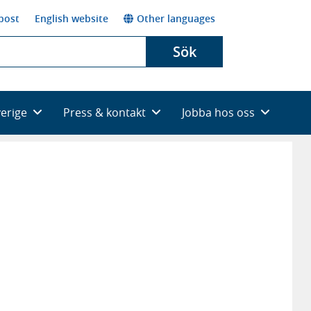
post
English website
Other languages
Sök
verige
Press & kontakt
Jobba hos oss