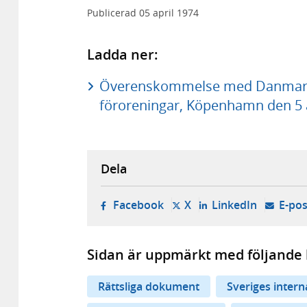
Publicerad
05 april 1974
Ladda ner:
Överenskommelse med Danmark
föroreningar, Köpenhamn den 5 a
Dela
- öppnas i ny flik, extern w
- öppnas i ny flik, ext
- öppnas i
Facebook
X
LinkedIn
E-pos
Sidan är uppmärkt med följande 
Rättsliga dokument
Sveriges inter