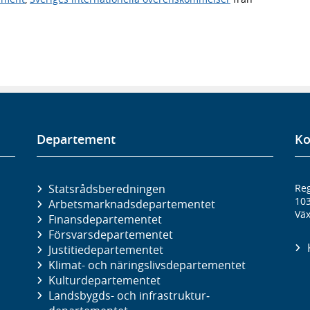
Departement
Ko
Statsrådsberedningen
Reg
10
Arbetsmarknads­departementet
Väx
Finans­departementet
Försvars­departementet
Justitie­departementet
Klimat- och näringslivs­departementet
Kultur­departementet
Landsbygds- och infrastruktur­