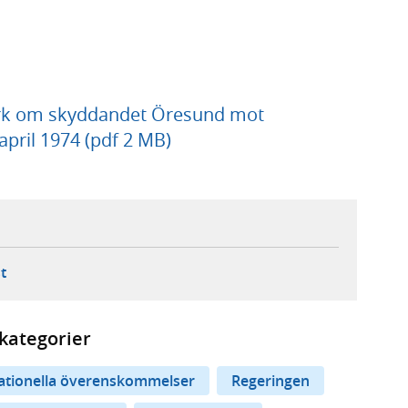
 om skyddandet Öresund mot
pril 1974 (pdf 2 MB)
ebbplats,
ern webbplats,
 ny flik, extern webbplats,
- öppnar din e-postklient,
t
kategorier
nationella överenskommelser
Regeringen