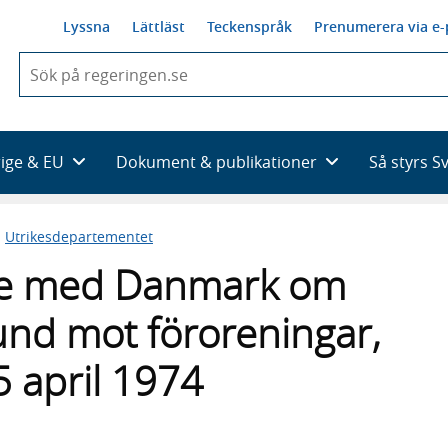
Lyssna
Lättläst
Teckenspråk
Prenumerera via e-
När
du
börjar
skriva
så
rige & EU
Dokument & publikationer
Så styrs S
framträder
en
lista
n
Utrikesdepartementet
med
sökförslag
e med Danmark om
nd mot föroreningar,
 april 1974