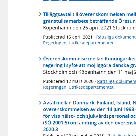
Tilläggsavtal till överenskommelsen me
gränstullsamarbete beträffande Öresun
Köpenhamn den 26 april 2021 Stockholm
Publicerad
15 april 2021
·
Rättsliga dokument
Regeringen
,
Utrikesdepartementet
Överenskommelse mellan Konungariket 
regering i syfte att möjliggöra danska 
Stockholm och Köpenhamn den 11 maj 
Publicerad
12 mars 2020
·
Rättsliga dokumen
Regeringen
,
Utrikesdepartementet
Avtal mellan Danmark, Finland, Island, 
överenskommelsen av den 14 juni 1993
för viss hälso- och sjukvårdspersonal o
(SÖ 2001:5) om ändring av den överen
2020:3
Publicerad
22 november 2018
·
Rättsliga dok