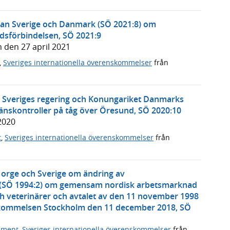
llan Sverige och Danmark (SÖ 2021:8) om
dsförbindelsen, SÖ 2021:9
 den 27 april 2021
,
Sveriges internationella överenskommelser
från
Sveriges regering och Konungariket Danmarks
gränskontroller på tåg över Öresund, SÖ 2020:10
2020
t
,
Sveriges internationella överenskommelser
från
Norge och Sverige om ändring av
 (SÖ 1994:2) om gemensam nordisk arbetsmarknad
ch veterinärer och avtalet av den 11 november 1998
skommelsen Stockholm den 11 december 2018, SÖ
ument
,
Sveriges internationella överenskommelser
från