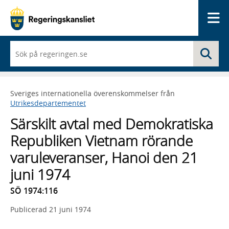
Me
När
Sö
du
börjar
skriva
så
Sveriges internationella överenskommelser från
framträder
Utrikesdepartementet
en
lista
Särskilt avtal med Demokratiska
med
sökförslag
Republiken Vietnam rörande
varuleveranser, Hanoi den 21
juni 1974
SÖ 1974:116
Publicerad
21 juni 1974