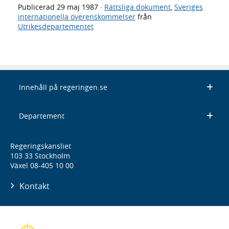
Publicerad
29 maj 1987
·
Rättsliga dokument
,
Sveriges
internationella överenskommelser
från
Utrikesdepartementet
Innehåll på regeringen.se
Departement
Regeringskansliet
103 33 Stockholm
Växel 08-405 10 00
Kontakt