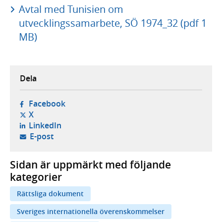
Avtal med Tunisien om
utvecklingssamarbete, SÖ 1974_32 (pdf 1
MB)
Dela
- öppnas i ny flik, extern webbplats,
Facebook
- öppnas i ny flik, extern webbplats,
X
- öppnas i ny flik, extern webbplats,
LinkedIn
- öppnar din e-postklient,
E-post
Sidan är uppmärkt med följande
kategorier
Rättsliga dokument
Sveriges internationella överenskommelser