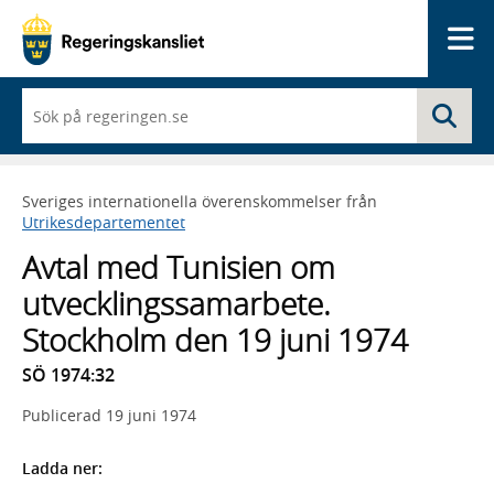
Me
När
Sö
du
börjar
skriva
så
Sveriges internationella överenskommelser från
framträder
Utrikesdepartementet
en
lista
Avtal med Tunisien om
med
sökförslag
utvecklingssamarbete.
Stockholm den 19 juni 1974
SÖ 1974:32
Publicerad
19 juni 1974
Ladda ner: