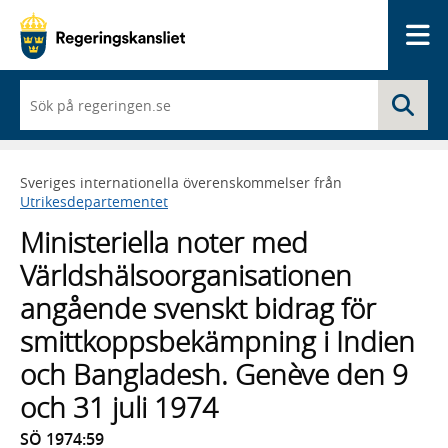
Me
När
Sö
du
börjar
skriva
så
Sveriges internationella överenskommelser från
framträder
Utrikesdepartementet
en
lista
Ministeriella noter med
med
sökförslag
Världshälsoorganisationen
angående svenskt bidrag för
smittkoppsbekämpning i Indien
och Bangladesh. Genève den 9
och 31 juli 1974
SÖ 1974:59