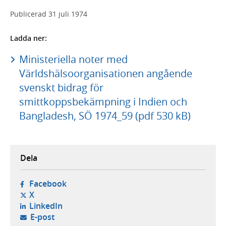
Publicerad
31 juli 1974
Ladda ner:
Ministeriella noter med
Världshälsoorganisationen angående
svenskt bidrag för
smittkoppsbekämpning i Indien och
Bangladesh, SÖ 1974_59 (pdf 530 kB)
Dela
- öppnas i ny flik, extern webbplats,
Facebook
- öppnas i ny flik, extern webbplats,
X
- öppnas i ny flik, extern webbplats,
LinkedIn
- öppnar din e-postklient,
E-post