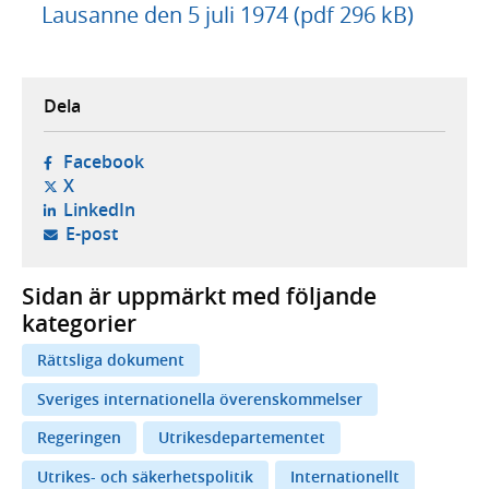
Lausanne den 5 juli 1974 (pdf 296 kB)
Dela
- öppnas i ny flik, extern webbplats,
Facebook
- öppnas i ny flik, extern webbplats,
X
- öppnas i ny flik, extern webbplats,
LinkedIn
- öppnar din e-postklient,
E-post
Sidan är uppmärkt med följande
kategorier
Rättsliga dokument
Sveriges internationella överenskommelser
Regeringen
Utrikesdepartementet
Utrikes- och säkerhetspolitik
Internationellt