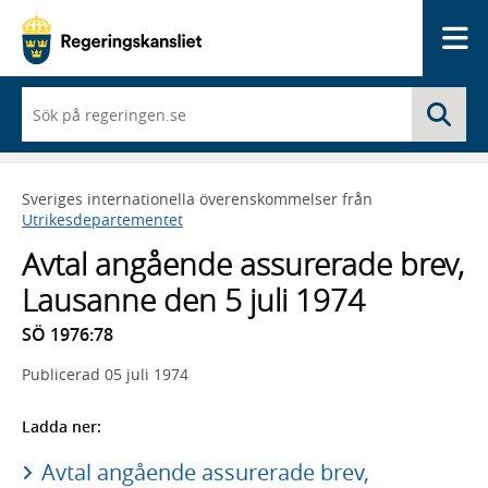
Me
När
Sö
du
börjar
skriva
så
Sveriges internationella överenskommelser från
framträder
Utrikesdepartementet
en
lista
Avtal angående assurerade brev,
med
sökförslag
Lausanne den 5 juli 1974
SÖ 1976:78
Publicerad
05 juli 1974
Ladda ner:
Avtal angående assurerade brev,