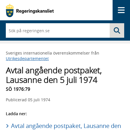
Me
När
Sö
du
börjar
skriva
så
Sveriges internationella överenskommelser från
framträder
Utrikesdepartementet
en
lista
Avtal angående postpaket,
med
sökförslag
Lausanne den 5 juli 1974
SÖ 1976:79
Publicerad
05 juli 1974
Ladda ner:
Avtal angående postpaket, Lausanne den