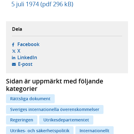
5 juli 1974 (pdf 296 kB)
Dela
- öppnas i ny flik, extern webbplats,
Facebook
- öppnas i ny flik, extern webbplats,
X
- öppnas i ny flik, extern webbplats,
LinkedIn
- öppnar din e-postklient,
E-post
Sidan är uppmärkt med följande
kategorier
Rättsliga dokument
Sveriges internationella överenskommelser
Regeringen
Utrikesdepartementet
Utrikes- och säkerhetspolitik
Internationellt