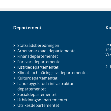
Departement
Ko
Statsrådsberedningen
Reg
10
Arbetsmarknads­departementet
Väx
Finans­departementet
Försvars­departementet
Justitie­departementet
Klimat- och näringslivs­departementet
Kultur­departementet
Landsbygds- och infrastruktur­
departementet
Social­departementet
Utbildnings­departementet
Utrikes­departementet