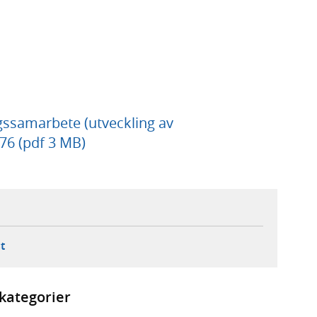
ssamarbete (utveckling av
76 (pdf 3 MB)
ebbplats,
ern webbplats,
 ny flik, extern webbplats,
- öppnar din e-postklient,
t
kategorier