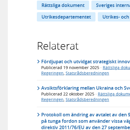
Rättsliga dokument
Sveriges inter
Utrikesdepartementet
Utrikes- och
Relaterat
Fördjupat och utvidgat strategiskt inno
Publicerad
19 november 2025
·
Rättsliga dok
Regeringen
,
Statsrådsberedningen
Avsiktsförklaring mellan Ukraina och Sv
Publicerad
22 oktober 2025
·
Rättsliga dokum
Regeringen
,
Statsrådsberedningen
Protokoll om ändring av avtalet av den 9
på tunga fordon som använder vissa väg
direktiv 2011/76/EU av den 27 septembe