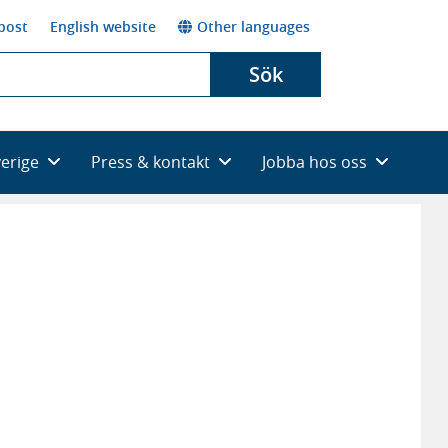
post
English website
Other languages
Sök
verige
Press & kontakt
Jobba hos oss