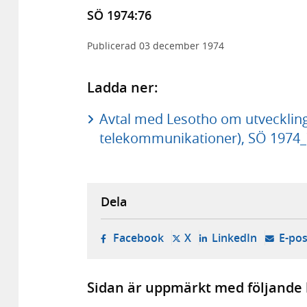
SÖ 1974:76
Publicerad
03 december 1974
Ladda ner:
Avtal med Lesotho om utveckling
telekommunikationer), SÖ 1974_
Dela
- öppnas i ny flik, extern w
- öppnas i ny flik, ext
- öppnas i
Facebook
X
LinkedIn
E-pos
Sidan är uppmärkt med följande 