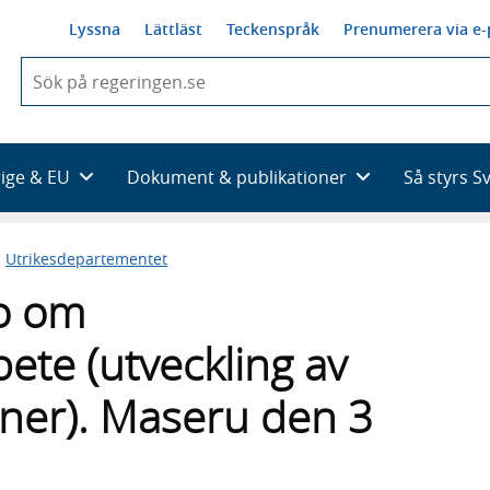
Lyssna
Lättläst
Teckenspråk
Prenumerera via e-
När
du
börjar
skriva
så
rige & EU
Dokument & publikationer
Så styrs S
framträder
en
lista
n
Utrikesdepartementet
med
sökförslag
o om
ete (utveckling av
ner). Maseru den 3