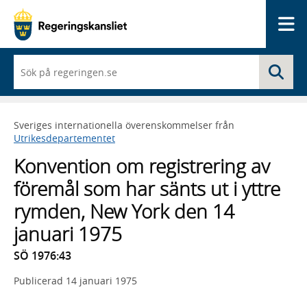
Me
När
Sö
du
börjar
skriva
så
Sveriges internationella överenskommelser från
framträder
Utrikesdepartementet
en
lista
Konvention om registrering av
med
sökförslag
föremål som har sänts ut i yttre
rymden, New York den 14
januari 1975
SÖ 1976:43
Publicerad
14 januari 1975