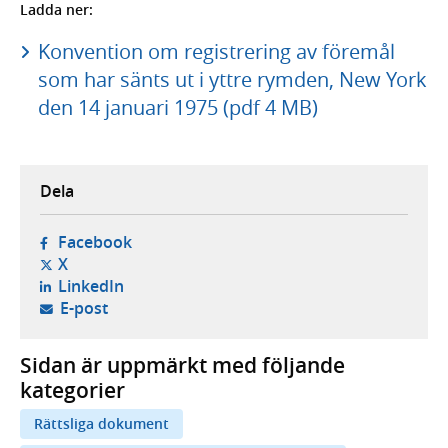
Ladda ner:
Konvention om registrering av föremål
som har sänts ut i yttre rymden, New York
den 14 januari 1975 (pdf 4 MB)
Dela
- öppnas i ny flik, extern webbplats,
Facebook
- öppnas i ny flik, extern webbplats,
X
- öppnas i ny flik, extern webbplats,
LinkedIn
- öppnar din e-postklient,
E-post
Sidan är uppmärkt med följande
kategorier
Rättsliga dokument