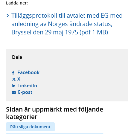
Ladda ner:
Tilläggsprotokoll till avtalet med EG med
anledning av Norges ändrade status,
Bryssel den 29 maj 1975 (pdf 1 MB)
Dela
- öppnas i ny flik, extern webbplats,
Facebook
- öppnas i ny flik, extern webbplats,
X
- öppnas i ny flik, extern webbplats,
LinkedIn
- öppnar din e-postklient,
E-post
Sidan är uppmärkt med följande
kategorier
Rättsliga dokument