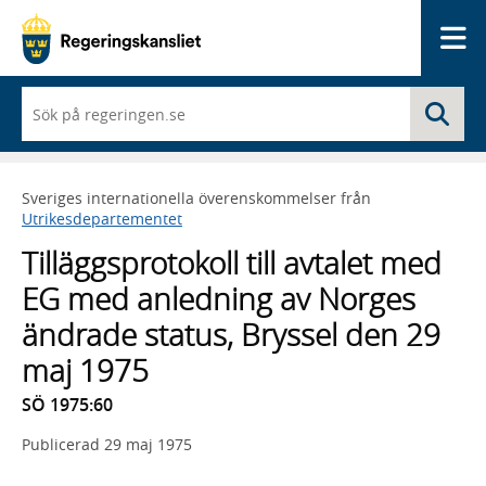
Me
När
Sö
du
börjar
skriva
så
Sveriges internationella överenskommelser från
framträder
Utrikesdepartementet
en
lista
Tilläggsprotokoll till avtalet med
med
sökförslag
EG med anledning av Norges
ändrade status, Bryssel den 29
maj 1975
SÖ 1975:60
Publicerad
29 maj 1975