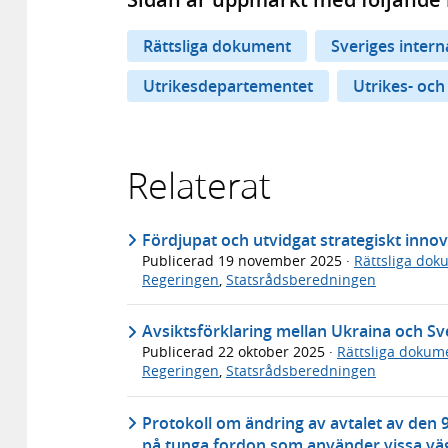
Rättsliga dokument
Sveriges inter
Utrikesdepartementet
Utrikes- och
Relaterat
Fördjupat och utvidgat strategiskt inno
Publicerad
19 november 2025
·
Rättsliga dok
Regeringen
,
Statsrådsberedningen
Avsiktsförklaring mellan Ukraina och Sv
Publicerad
22 oktober 2025
·
Rättsliga dokum
Regeringen
,
Statsrådsberedningen
Protokoll om ändring av avtalet av den 9
på tunga fordon som använder vissa väg