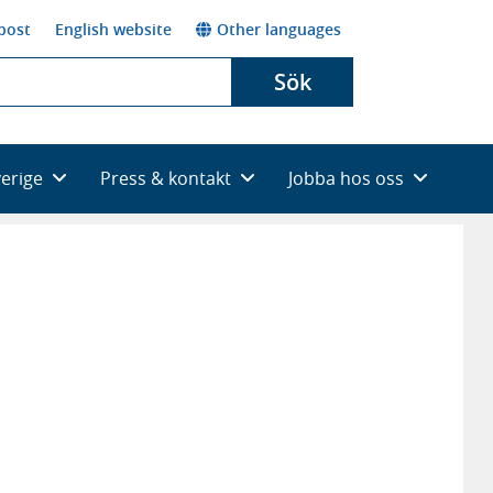
post
English website
Other languages
Sök
verige
Press & kontakt
Jobba hos oss