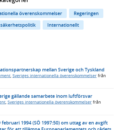
nationella överenskommelser
Regeringen
 säkerhetspolitik
Internationellt
vationspartnerskap mellan Sverige och Tyskland
ument
,
Sveriges internationella överenskommelser
från
erige gällande samarbete inom luftförsvar
ent
,
Sveriges internationella överenskommelser
från
 februari 1994 (SÖ 1997:50) om uttag av en avgift
ar för att tillämpa Europaparlamentets och rådets