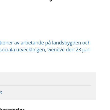
tioner av arbetande på landsbygden och
sociala utvecklingen, Genève den 23 juni
ebbplats,
ern webbplats,
 ny flik, extern webbplats,
- öppnar din e-postklient,
t
kategorier