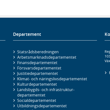
Departement
Ko
Statsrådsberedningen
Reg
10
Arbetsmarknads­departementet
Väx
Finans­departementet
Försvars­departementet
Justitie­departementet
Klimat- och näringslivs­departementet
Kultur­departementet
Landsbygds- och infrastruktur­
departementet
Social­departementet
Utbildnings­departementet