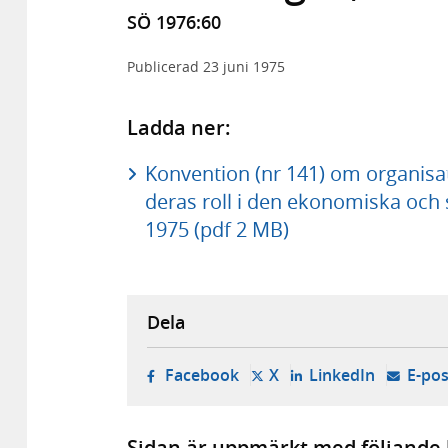
SÖ 1976:60
Publicerad
23 juni 1975
Ladda ner:
Konvention (nr 141) om organisa
deras roll i den ekonomiska och 
1975 (pdf 2 MB)
Dela
- öppnas i ny flik, extern w
- öppnas i ny flik, ext
- öppnas i
Facebook
X
LinkedIn
E-pos
Sidan är uppmärkt med följande 