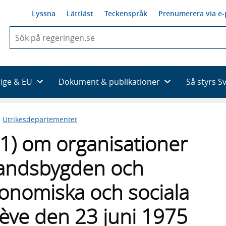
Lyssna
Lättläst
Teckenspråk
Prenumerera via e-
När
du
börjar
skriva
så
rige & EU
Dokument & publikationer
Så styrs S
framträder
en
lista
n
Utrikesdepartementet
med
sökförslag
1) om organisationer
landsbygden och
ekonomiska och sociala
ève den 23 juni 1975