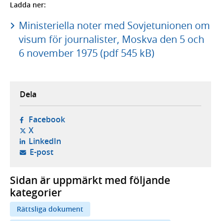
Ladda ner:
Ministeriella noter med Sovjetunionen om
visum för journalister, Moskva den 5 och
6 november 1975 (pdf 545 kB)
Dela
- öppnas i ny flik, extern webbplats,
Facebook
- öppnas i ny flik, extern webbplats,
X
- öppnas i ny flik, extern webbplats,
LinkedIn
- öppnar din e-postklient,
E-post
Sidan är uppmärkt med följande
kategorier
Rättsliga dokument