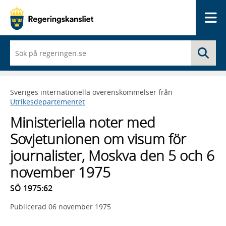
Me
När
Sö
du
börjar
skriva
så
Sveriges internationella överenskommelser från
framträder
Utrikesdepartementet
en
lista
Ministeriella noter med
med
sökförslag
Sovjetunionen om visum för
journalister, Moskva den 5 och 6
november 1975
SÖ 1975:62
Publicerad
06 november 1975