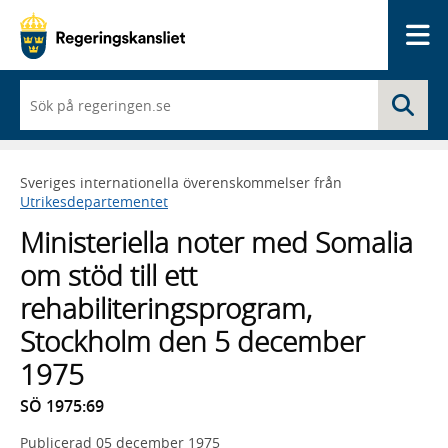
Me
När
Sö
du
börjar
skriva
så
Sveriges internationella överenskommelser från
framträder
Utrikesdepartementet
en
lista
Ministeriella noter med Somalia
med
sökförslag
om stöd till ett
rehabiliteringsprogram,
Stockholm den 5 december
1975
SÖ 1975:69
Publicerad
05 december 1975