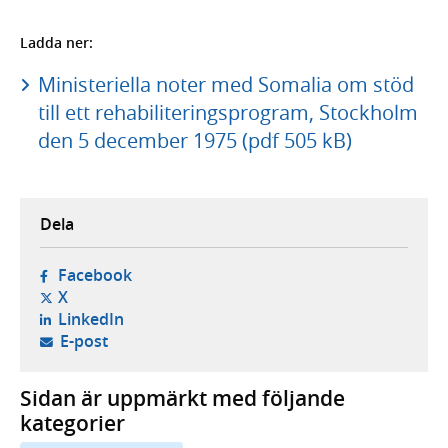
Ladda ner:
Ministeriella noter med Somalia om stöd
till ett rehabiliteringsprogram, Stockholm
den 5 december 1975 (pdf 505 kB)
Dela
- öppnas i ny flik, extern webbplats,
Facebook
- öppnas i ny flik, extern webbplats,
X
- öppnas i ny flik, extern webbplats,
LinkedIn
- öppnar din e-postklient,
E-post
Sidan är uppmärkt med följande
kategorier