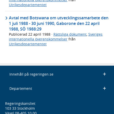
Utrikesdepartementet
Avtal med Botswana om utvecklingssamarbete den
1 juli 1988 - 30 juni 1990, Gaborone den 22 april
1988, SÖ 1988:29
Publicerad
22 april 1988
·
Rättsliga dokument
,
Sveriges
internationella överenskommelser
från
Utrikesdepartementet
Innehåll på regeringen.se
Departement
Regeringskansliet
103 33 Stockholm
Växel 08-405 10 00