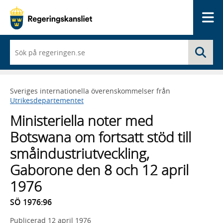
Me
När
Sö
du
börjar
skriva
så
Sveriges internationella överenskommelser från
framträder
Utrikesdepartementet
en
lista
Ministeriella noter med
med
sökförslag
Botswana om fortsatt stöd till
småindustriutveckling,
Gaborone den 8 och 12 april
1976
SÖ 1976:96
Publicerad
12 april 1976