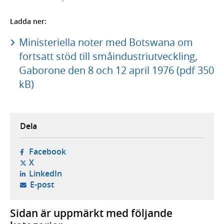
Ladda ner:
Ministeriella noter med Botswana om
fortsatt stöd till småindustriutveckling,
Gaborone den 8 och 12 april 1976 (pdf 350
kB)
Dela
- öppnas i ny flik, extern webbplats,
Facebook
- öppnas i ny flik, extern webbplats,
X
- öppnas i ny flik, extern webbplats,
LinkedIn
- öppnar din e-postklient,
E-post
Sidan är uppmärkt med följande