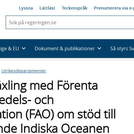
Lyssna
Lättläst
Teckenspråk
Prenumerera via e-
När
du
börjar
skriva
så
rige & EU
Dokument & publikationer
Så styrs S
framträder
en
lista
n
Utrikesdepartementet
med
sökförslag
växling med Förenta
edels- och
ion (FAO) om stöd till
nde Indiska Oceanen