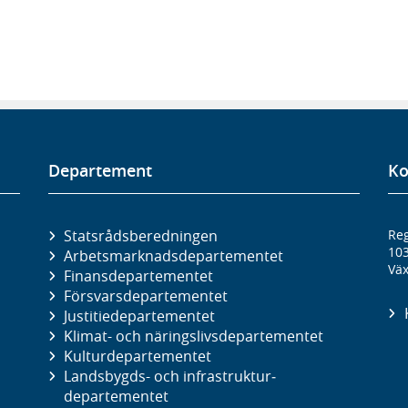
Departement
Ko
Statsrådsberedningen
Reg
10
Arbetsmarknads­departementet
Väx
Finans­departementet
Försvars­departementet
Justitie­departementet
Klimat- och näringslivs­departementet
Kultur­departementet
Landsbygds- och infrastruktur­
departementet