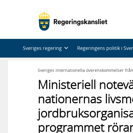
Huvudnavigering
Sveriges regering
Regeringens politik i Sve
Sveriges internationella överenskommelser frå
Ministeriell note
nationernas livsm
jordbruksorganisat
programmet röra