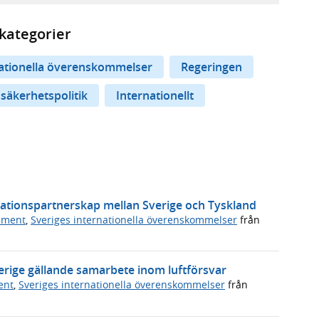
kategorier
nationella överenskommelser
Regeringen
 säkerhetspolitik
Internationellt
vationspartnerskap mellan Sverige och Tyskland
ument
,
Sveriges internationella överenskommelser
från
erige gällande samarbete inom luftförsvar
ent
,
Sveriges internationella överenskommelser
från