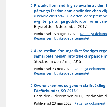
Protokoll om ändring av avtalet av den 9
på tunga fordon som använder vissa väg
direktiv 2011/76/EU av den 27 septembe
avgifter på tunga godsfordon för använd
Bryssel den 6 december 2017
Publicerad
15 augusti 2025
·
Rättsliga dokum
Regeringen
,
Utrikesdepartementet
Avtal mellan Konungariket Sveriges reg
samarbete mellan brottsbekämpande my
Stockholm den 7 maj 2015
Publicerad
23 maj 2025
·
Rättsliga dokument
,
Regeringen
,
Utrikesdepartementet
Överenskommelse genom skriftväxling m
Edsförbundet, SÖ 2018:11
Bern den 8 december 2017, Stockholm 
Publicerad
23 maj 2025
·
Rättsliga dokument
,