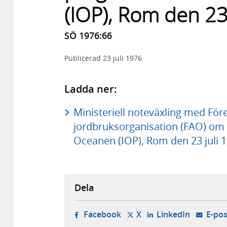
(IOP), Rom den 23
SÖ 1976:66
Publicerad
23 juli 1976
Ladda ner:
Ministeriell noteväxling med För
jordbruksorganisation (FAO) om 
Oceanen (IOP), Rom den 23 juli 1
Dela
- öppnas i ny flik, extern w
- öppnas i ny flik, ext
- öppnas i
Facebook
X
LinkedIn
E-pos