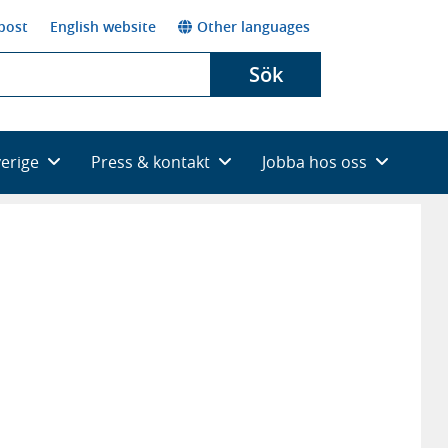
post
English website
Other languages
Sök
verige
Press & kontakt
Jobba hos oss