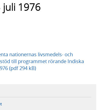
 juli 1976
enta nationernas livsmedels- och
stöd till programmet rörande Indiska
976 (pdf 294 kB)
ebbplats,
ern webbplats,
 ny flik, extern webbplats,
- öppnar din e-postklient,
t