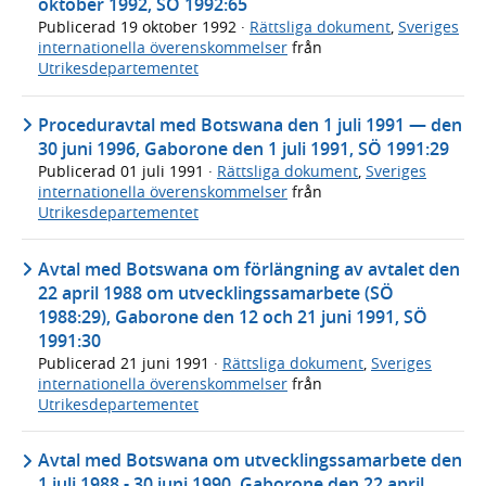
oktober 1992, SÖ 1992:65
Publicerad
19 oktober 1992
·
Rättsliga dokument
,
Sveriges
internationella överenskommelser
från
Utrikesdepartementet
Proceduravtal med Botswana den 1 juli 1991 — den
30 juni 1996, Gaborone den 1 juli 1991, SÖ 1991:29
Publicerad
01 juli 1991
·
Rättsliga dokument
,
Sveriges
internationella överenskommelser
från
Utrikesdepartementet
Avtal med Botswana om förlängning av avtalet den
22 april 1988 om utvecklingssamarbete (SÖ
1988:29), Gaborone den 12 och 21 juni 1991, SÖ
1991:30
Publicerad
21 juni 1991
·
Rättsliga dokument
,
Sveriges
internationella överenskommelser
från
Utrikesdepartementet
Avtal med Botswana om utvecklingssamarbete den
1 juli 1988 - 30 juni 1990, Gaborone den 22 april