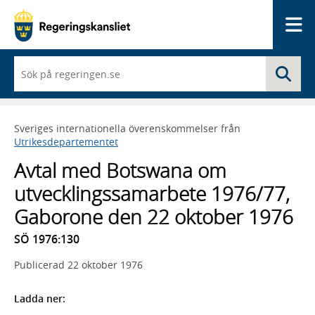
Me
När
Sö
du
börjar
skriva
så
Sveriges internationella överenskommelser från
framträder
Utrikesdepartementet
en
lista
Avtal med Botswana om
med
sökförslag
utvecklingssamarbete 1976/77,
Gaborone den 22 oktober 1976
SÖ 1976:130
Publicerad
22 oktober 1976
Ladda ner: