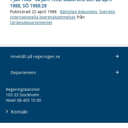
1988, SÖ 1988:29
Publicerad
22 april 1988
·
Rättsliga dokument
,
Sveriges
internationella överenskommelser
från
Utrikesdepartementet
Innehåll på regeringen.se
Departement
Regeringskansliet
103 33 Stockholm
Växel 08-405 10 00
Kontakt