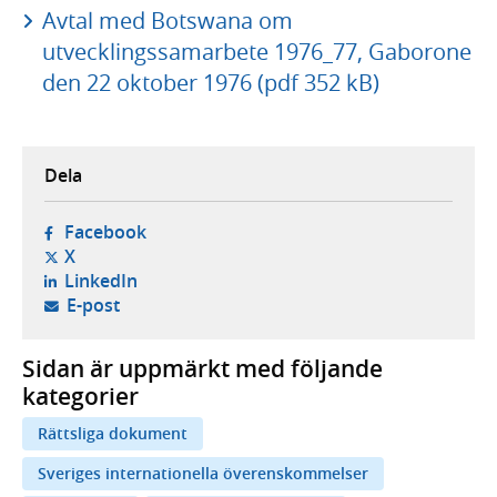
Avtal med Botswana om
utvecklingssamarbete 1976_77, Gaborone
den 22 oktober 1976 (pdf 352 kB)
Dela
- öppnas i ny flik, extern webbplats,
Facebook
- öppnas i ny flik, extern webbplats,
X
- öppnas i ny flik, extern webbplats,
LinkedIn
- öppnar din e-postklient,
E-post
Sidan är uppmärkt med följande
kategorier
Rättsliga dokument
Sveriges internationella överenskommelser