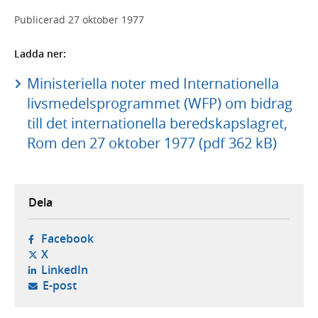
Publicerad
27 oktober 1977
Ladda ner:
Ministeriella noter med Internationella
livsmedelsprogrammet (WFP) om bidrag
till det internationella beredskapslagret,
Rom den 27 oktober 1977 (pdf 362 kB)
Dela
- öppnas i ny flik, extern webbplats,
Facebook
- öppnas i ny flik, extern webbplats,
X
- öppnas i ny flik, extern webbplats,
LinkedIn
- öppnar din e-postklient,
E-post