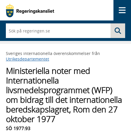
Me
När
Sö
du
börjar
skriva
så
Sveriges internationella överenskommelser från
framträder
Utrikesdepartementet
en
lista
Ministeriella noter med
med
sökförslag
Internationella
livsmedelsprogrammet (WFP)
om bidrag till det internationella
beredskapslagret, Rom den 27
oktober 1977
SÖ 1977:93